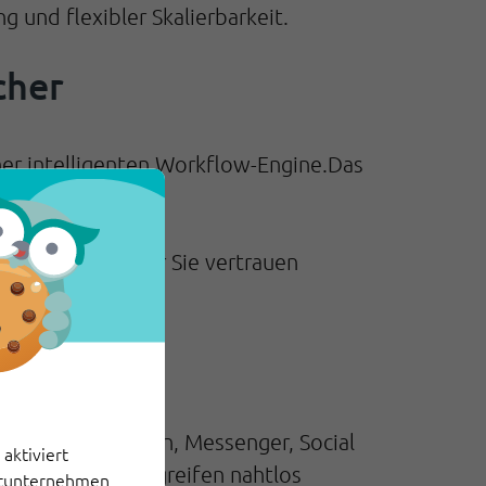
 und flexibler Skalierbarkeit.
cher
ner intelligenten Workflow-Engine.Das
flexibel anpasst.
olle. Eine KI, der Sie vertrauen
ehr
-Mail, Chat, Telefon, Messenger, Social
aktiviert
utomatisierung greifen nahtlos
ittunternehmen