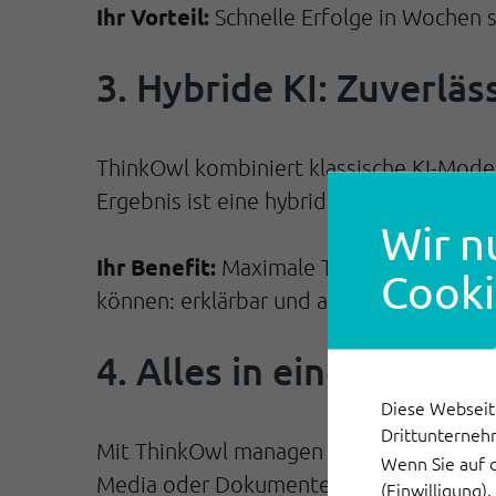
Ihr Vorteil:
Schnelle Erfolge in Wochen st
3. Hybride KI: Zuverläs
ThinkOwl kombiniert klassische KI-Mode
Ergebnis ist eine hybride KI, die Entschei
Wir n
Ihr Benefit:
Maximale Transparenz und Ska
Cooki
können: erklärbar und auditierbar.
4. Alles in einer KI-Pl
Diese Webseit
Drittunterneh
Mit ThinkOwl managen Sie alle Kommunik
Wenn Sie auf 
Media oder Dokumente - alles in einer
(Einwilligung)