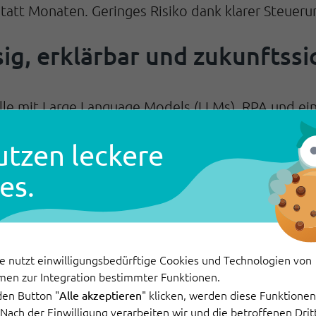
att Monaten. Geringes Risiko dank klarer Steuerung
sig, erklärbar und zukunftssi
lle mit Large Language Models (LLMs), RPA und ei
dungen nachvollziehbar trifft, stabil läuft und sich 
utzen leckere
lierbarkeit bei gleichzeitiger Sicherheit und Kontr
es.
attform - kein Tool-Hopping m
e nutzt einwilligungsbedürftige Cookies und Technologien von
men zur Integration bestimmter Funktionen.
ationskanäle zentral in einer
Omnikanal-Inbox
: E
den Button "
" klicken, werden diese Funktionen 
Alle akzeptieren
 Oberfläche. Workflows, Wissensmanagement und A
. Nach der Einwilligung verarbeiten wir und die betroffenen Dr