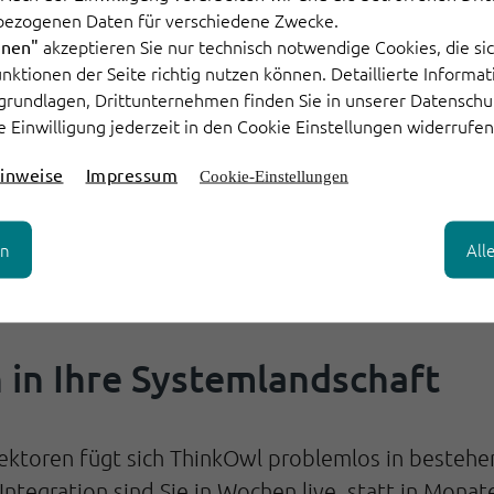
bezogenen Daten für verschiedene Zwecke.
en Agent Experience, die in der Folge auch eine gr
akzeptieren Sie nur technisch notwendige Cookies, die sic
hnen"
Funktionen der Seite richtig nutzen können. Detaillierte Informa
grundlagen, Drittunternehmen finden Sie in unserer Datenschu
e Einwilligung jederzeit in den Cookie Einstellungen widerrufen
ten Kundenservice-Team
inweise
Impressum
Cookie-Einstellungen
den Tool-Wechsel
te Antworten in hoher Qualität
en
All
undenservice:
Mehr Übersicht, weniger Aufwand u
n in Ihre Systemlandschaft
ktoren fügt sich ThinkOwl problemlos in besteh
Integration
sind Sie in Wochen live, statt in Mon