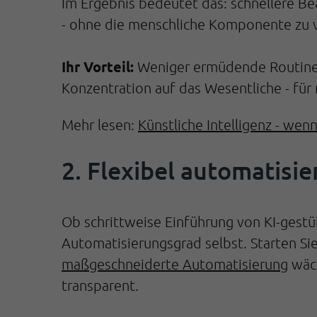
Im Ergebnis bedeutet das: schnellere
Bea
- ohne die menschliche Komponente zu v
Ihr Vorteil:
Weniger ermüdende Routinea
Konzentration auf das Wesentliche - fü
Mehr lesen:
Künstliche Intelligenz - w
2. Flexibel automatisi
Ob schrittweise Einführung von KI-gest
Automatisierungsgrad selbst. Starten Si
maßgeschneiderte Automatisierung
wäch
transparent.