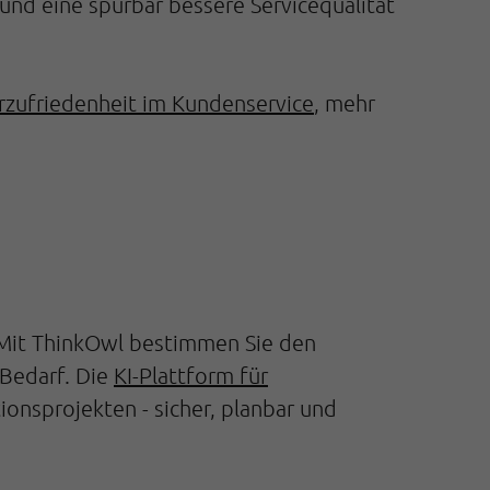
und eine spürbar bessere Servicequalität
rzufriedenheit im Kundenservice
, mehr
: Mit ThinkOwl bestimmen Sie den
 Bedarf. Die
KI-Plattform für
nsprojekten - sicher, planbar und