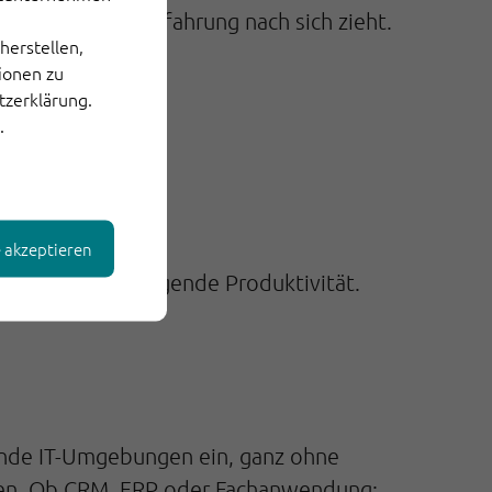
oßartige Kundenerfahrung nach sich zieht.
herstellen,
tionen zu
tzerklärung.
.
e akzeptieren
nd messbar steigende Produktivität.
ende IT-Umgebungen ein, ganz ohne
aten. Ob CRM, ERP oder Fachanwendung: