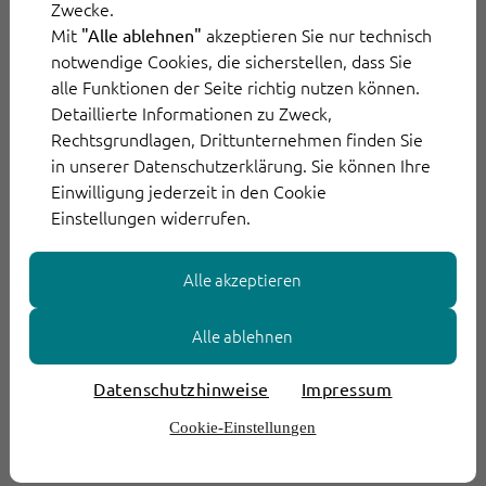
empfangen – entweder als Einmalversand
Zwecke.
Mit
akzeptieren Sie nur technisch
"Alle ablehnen"
(Secure-E-Mail) oder in Form einer digitalen
notwendige Cookies, die sicherstellen, dass Sie
Postbox. Empfänger rufen die Dokumente
alle Funktionen der Seite richtig nutzen können.
ganz einfach via fileee-App oder Browser ab.
Detaillierte Informationen zu Zweck,
Mittels Mobile Capture werden aus
Rechtsgrundlagen, Drittunternehmen finden Sie
in unserer Datenschutzerklärung. Sie können Ihre
Smartphone-Fotos von Dokumenten
Einwilligung jederzeit in den Cookie
hochwertige Scans.
Einstellungen widerrufen.
Alle akzeptieren
Alle ablehnen
Datenschutzhinweise
Impressum
Cookie-Einstellungen