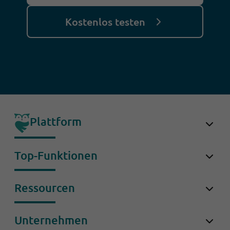
Kostenlos testen
Plattform
OwlForce
Top-Funktionen
OwlDesk
Conversational AI
Ressourcen
Conversations
Conversation Bot
Success Stories
OwlCoach
Unternehmen
Omnichannel Inbox