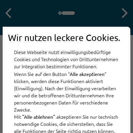
Wir nutzen leckere Cookies.
KI Agenten für E-
Diese Webseite nutzt einwilligungsbedürftige
Cookies und Technologien von Drittunternehmen
Commerce gemacht
zur Integration bestimmter Funktionen.
Wenn Sie auf den Button "
"
Alle akzeptieren
klicken, werden diese Funktionen aktiviert
Was die Time-to-Value beschleunigt
(Einwilligung). Nach der Einwilligung verarbeiten
wir und die betroffenen Drittunternehmen Ihre
personenbezogenen Daten für verschiedene
LLM-/KI-Modell-Orchestrierung:
Zwecke.
ThinkOwl stellt für jeden Kanal die
Mit
akzeptieren Sie nur technisch
"Alle ablehnen"
beste KI-Modellwahl zusammen und
notwendige Cookies, die sicherstellen, dass Sie
alle Funktionen der Seite richtig nutzen können.
sorgt so für schnelle Rollouts und