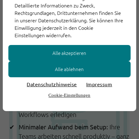
Detaillierte Informationen zu Zweck,
präzise Ergebnisse
Rechtsgrundlagen, Drittunternehmen finden Sie
in unserer Datenschutzerklärung. Sie können Ihre
Nahtloses Channel Switching:
Kunden
Einwilligung jederzeit in den Cookie
wechseln im laufenden Dialog mühelos
Einstellungen widerrufen.
zwischen Telefon, Chat, E-Mail oder SMS
– der Kontext bleibt vollständig
Alle akzeptieren
erhalten
Standardprozesse voll automatisierbar:
Alle ablehnen
Von Umtausch, über
Datenschutzhinweise
Impressum
Retourenmanagement bis hin zu
Reklamationen – Routineanfragen
Cookie-Einstellungen
lassen sich sofort durch KI und smarte
Workflows erledigen
Minimaler Aufwand beim Setup:
Ihre
Teams arbeiten schnell produktiv – ganz