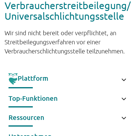
Verbraucherstreitbeilegung/
Universalschlichtungsstelle
Wir sind nicht bereit oder verpflichtet, an
Streitbeilegungsverfahren vor einer
Verbraucherschlichtungsstelle teilzunehmen.
Plattform
OwlForce
Top-Funktionen
OwlDesk
Conversational AI
Ressourcen
Conversations
Conversation Bot
Success Stories
OwlCoach