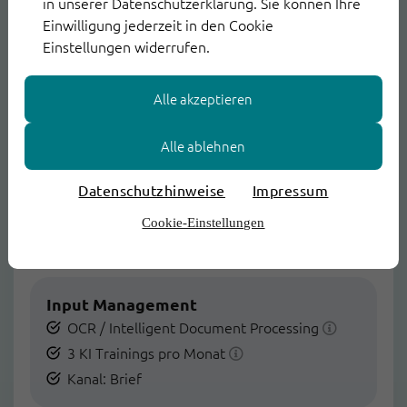
in unserer Datenschutzerklärung. Sie können Ihre
Anbindung eigener Mailserver
Einwilligung jederzeit in den Cookie
Einstellungen widerrufen.
Advanced AI Bots
Alle akzeptieren
Kanäle: E-Mail, Telefon, Facebook, Instagram,
ThinkOwl Conversations, Portal, Chat, Brief,
Alle ablehnen
Custom
WhatsApp (199,00 Euro pro Monat)
Datenschutzhinweise
Impressum
Cookie-Einstellungen
RPA Feature-Paket large
Input Management
OCR / Intelligent Document Processing
3 KI Trainings pro Monat
Kanal: Brief