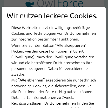
Enterprise Plus
Wir nutzen leckere Cookies.
999
Diese Webseite nutzt einwilligungsbedürftige
Cookies und Technologien von Drittunternehmen
€
zur Integration bestimmter Funktionen.
Wenn Sie auf den Button "
"
Alle akzeptieren
Basispreis pro Monat*
klicken, werden diese Funktionen aktiviert
(Einwilligung). Nach der Einwilligung verarbeiten
wir und die betroffenen Drittunternehmen Ihre
Leistungsumfang
personenbezogenen Daten für verschiedene
Zwecke.
Infrastruktur
Mit
akzeptieren Sie nur technisch
"Alle ablehnen"
OwlDesk Standard Plan mit 1 User
notwendige Cookies, die sicherstellen, dass Sie
5 Desks
alle Funktionen der Seite richtig nutzen können.
Rate Limit 850 RPM (Anfragen pro Minute)
Detaillierte Informationen zu Zweck,
BPMN
Rechtsgrundlagen, Drittunternehmen finden Sie
Event Broker