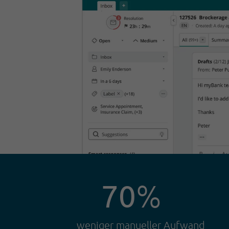
70
%
weniger manueller Aufwand