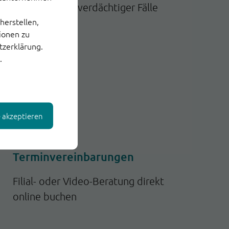
Weiterleitung verdächtiger Fälle
herstellen,
tionen zu
tzerklärung.
.
e akzeptieren
Terminvereinbarungen
Filial- oder Video-Beratung direkt
online buchen