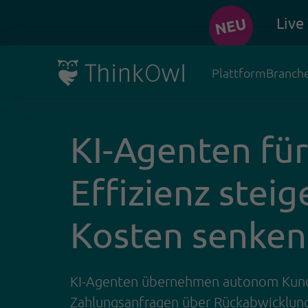
Live
Plattform
Branch
KI-Agenten fü
Effizienz steig
Kosten senken
KI-Agenten übernehmen autonom Kund
Zahlungsanfragen über Rückabwicklung