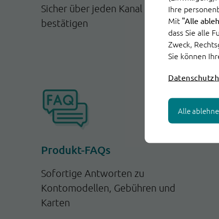
Sicher über jeden Kanal Identität
Ihre personen
Mit
"Alle able
bestätigen
dass Sie alle 
Zweck, Rechts
Sie können Ihr
Datenschutzh
Alle ablehn
Produkt-FAQs
Sofortige Antworten zu
Kontomodellen, Gebühren und
Karten