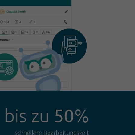
50
bis zu
%
schnellere Bearbeitungszeit