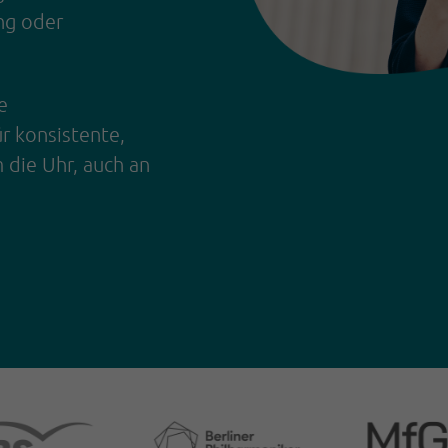
ng oder
e
r konsistente,
 die Uhr, auch an