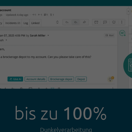
100
bis zu
%
Dunkelverarbeitung