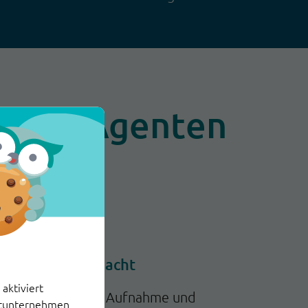
mit KI-Agenten
Betrugsverdacht
aktiviert
Automatische Aufnahme und
ittunternehmen