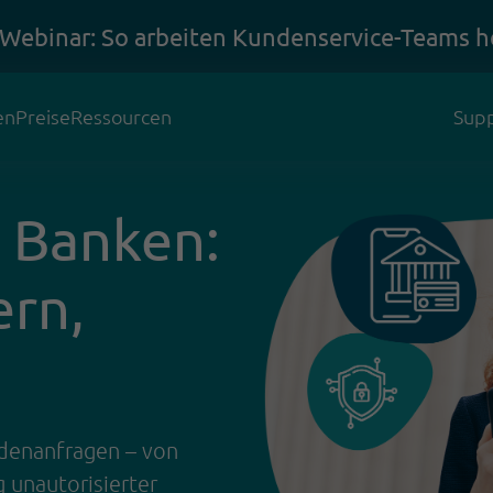
 Webinar: So arbeiten Kundenservice-Teams h
en
Preise
Ressourcen
Supp
r Banken:
ern,
enanfragen – von
 unautorisierter