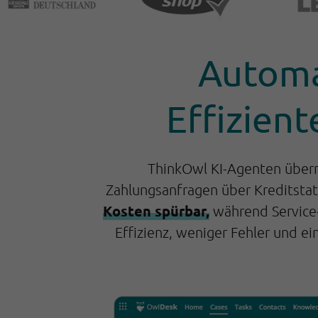
Automa
Effizien
ThinkOwl KI-Agenten über
Zahlungsanfragen über Kreditstatu
Kosten spürbar,
während Service
Effizienz, weniger Fehler und ei