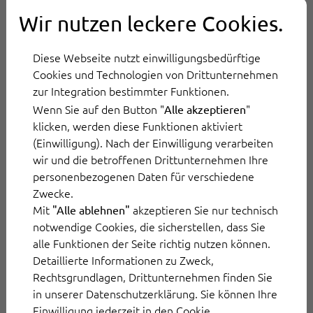
Wir nutzen leckere Cookies.
Diese Webseite nutzt einwilligungsbedürftige
Mülheim-Kärlich, Deutschland
Cookies und Technologien von Drittunternehmen
zur Integration bestimmter Funktionen.
ThinkOwl Europe GmbH
Wenn Sie auf den Button "
"
Alle akzeptieren
Carl-Benz-Straße 10-12
klicken, werden diese Funktionen aktiviert
56218 Mülheim-Kärlich
(Einwilligung). Nach der Einwilligung verarbeiten
wir und die betroffenen Drittunternehmen Ihre
Deutschland
personenbezogenen Daten für verschiedene
Zwecke.
E-Mail an ThinkOwl Deutschland
Mit
akzeptieren Sie nur technisch
"Alle ablehnen"
notwendige Cookies, die sicherstellen, dass Sie
alle Funktionen der Seite richtig nutzen können.
Detaillierte Informationen zu Zweck,
Rechtsgrundlagen, Drittunternehmen finden Sie
in unserer Datenschutzerklärung. Sie können Ihre
Einwilligung jederzeit in den Cookie
Köln, Deutschland