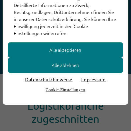
35 %. Odyssey zählt auch bei der
Detaillierte Informationen zu Zweck,
Rechtsgrundlagen, Drittunternehmen finden Sie
Bearbeitung von Frachtrechnungen
in unserer Datenschutzerklärung. Sie können Ihre
sehr erfolgreich auf KI. Zeitfressende
Einwilligung jederzeit in den Cookie
manuelle Arbeit bei der
Einstellungen widerrufen.
Auftragsabwicklung ist größtenteils
automatisiert.
Alle akzeptieren
Alle ablehnen
Datenschutzhinweise
Impressum
Speziell auf die
Cookie-Einstellungen
Logistikbranche
zugeschnitten