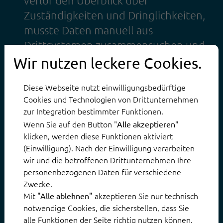
Zuständigkeiten und Dringlichkeiten,
musste Daten manuell aus
Drittsystemen zusammensuchen und
hatte keine Transparenz über laufende
Wir nutzen leckere Cookies.
Vorgänge.
Diese Webseite nutzt einwilligungsbedürftige
Mit ThinkOwl:
Cookies und Technologien von Drittunternehmen
zur Integration bestimmter Funktionen.
ThinkOwl KI kategorisiert, priorisiert
Wenn Sie auf den Button "
"
Alle akzeptieren
und routet die Anfragen automatisch,
klicken, werden diese Funktionen aktiviert
liefert alle relevanten Kundendaten
(Einwilligung). Nach der Einwilligung verarbeiten
aus Bestandssystemen und
wir und die betroffenen Drittunternehmen Ihre
personenbezogenen Daten für verschiedene
schlägt passende Antworten vor.
Zwecke.
Mit
akzeptieren Sie nur technisch
"Alle ablehnen"
Ergebnis:
notwendige Cookies, die sicherstellen, dass Sie
Bearbeitungszeit pro Ticket sinkt um
alle Funktionen der Seite richtig nutzen können.