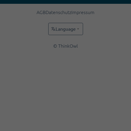
AGB
Datenschutz
Impressum
Language
© ThinkOwl