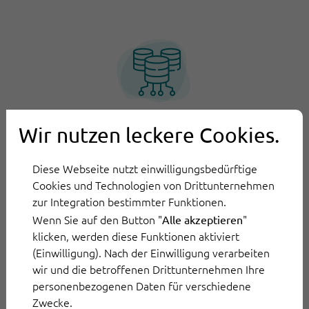
Interaktionen mit
Wir nutzen leckere Cookies.
Drittsystemen
Diese Webseite nutzt einwilligungsbedürftige
Steuern Sie den Austausch von relevanten
Cookies und Technologien von Drittunternehmen
Daten über Bestandssysteme über Web
zur Integration bestimmter Funktionen.
Wenn Sie auf den Button "
"
Alle akzeptieren
Services oder die zahlreichen Standard-
klicken, werden diese Funktionen aktiviert
Integrationen von OwlDesk.
(Einwilligung). Nach der Einwilligung verarbeiten
Mehr erfahren
wir und die betroffenen Drittunternehmen Ihre
personenbezogenen Daten für verschiedene
Zwecke.