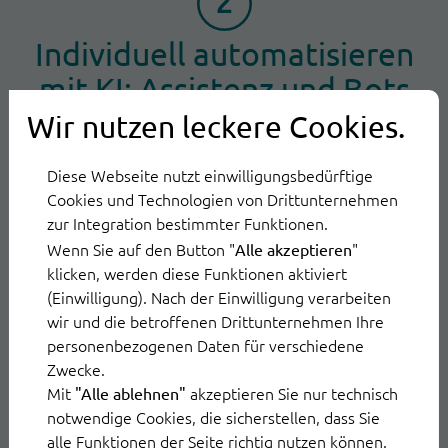
Individuell automatisieren
mit KI: Assistenz und Bots
Wir nutzen leckere Cookies.
Viele Unternehmen starten mit einem klar
abgegrenzten High-Impact-Use-Case und
Diese Webseite nutzt einwilligungsbedürftige
Cookies und Technologien von Drittunternehmen
skalieren anschließend schrittweise. Andere
zur Integration bestimmter Funktionen.
automatisieren komplette Prozesse direkt mit
Wenn Sie auf den Button "
"
Alle akzeptieren
KI-Agenten. Der Automatisierungsgrad bleibt
klicken, werden diese Funktionen aktiviert
flexibel, ganz im Tempo Ihres Unternehmens.
(Einwilligung). Nach der Einwilligung verarbeiten
wir und die betroffenen Drittunternehmen Ihre
personenbezogenen Daten für verschiedene
ThinkOwl unterstützt beide Wege:
agile
Zwecke.
Einführung mit KI-Assistenz oder
Mit
akzeptieren Sie nur technisch
"Alle ablehnen"
Vollautomatisierung mit AI Agents nach besten
notwendige Cookies, die sicherstellen, dass Sie
alle Funktionen der Seite richtig nutzen können.
Sicherheitsstandards.