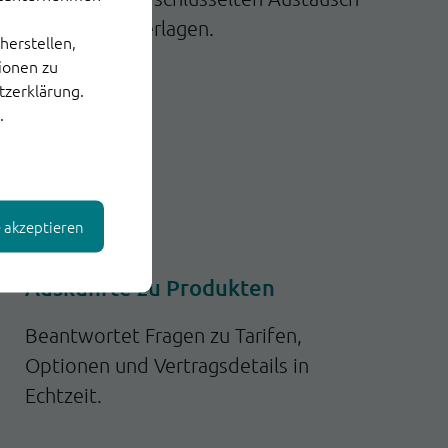
sensibler Unterlagen.
herstellen,
tionen zu
tzerklärung.
.
e akzeptieren
Auskünfte zu Produkten
Beantwortet Fragen zu Tarifen,
Optionen und Vertragsdetails in
Echtzeit.