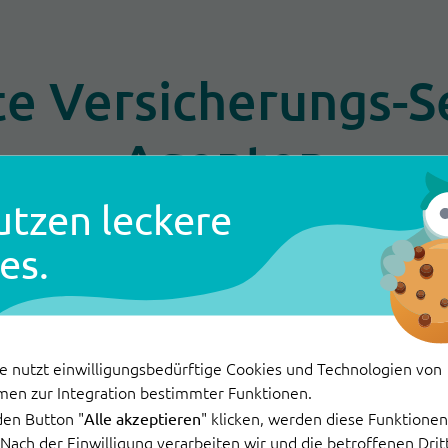
e Versicherungs-Se
Agenten
utzen leckere
es.
Leistungsanträge
e nutzt einwilligungsbedürftige Cookies und Technologien von
men zur Integration bestimmter Funktionen.
Leitet Anträge digital ein und führt
den Button "
" klicken, werden diese Funktionen 
Alle akzeptieren
. Nach der Einwilligung verarbeiten wir und die betroffenen Dr
Schritt für Schritt durch den Prozess.