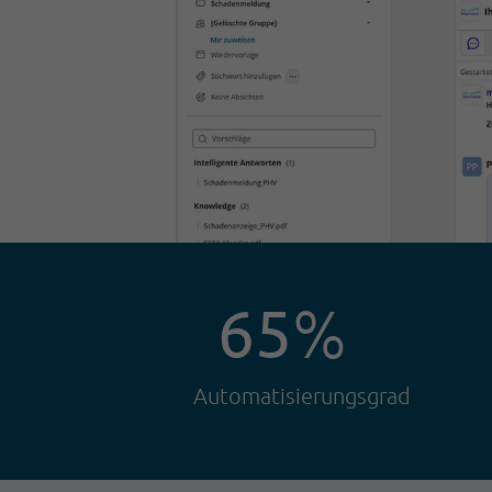
65
%
Automatisierungsgrad