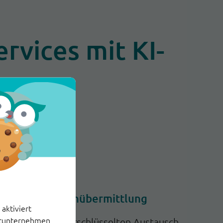
rvices mit KI-
Sichere
Dokumentenübermittlung
aktiviert
ittunternehmen
Ermöglicht verschlüsselten Austausch