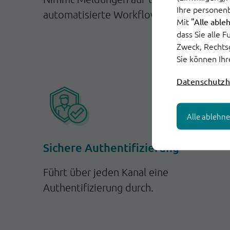
Ihre personen
automatisierte Workflows an.
Mit
"Alle able
dass Sie alle 
Zweck, Rechts
Sie können Ihr
Datenschutzh
Alle ablehn
Sichere Authentifizierung
Führt über jeden Kanal eine
Authentifizierung durch.