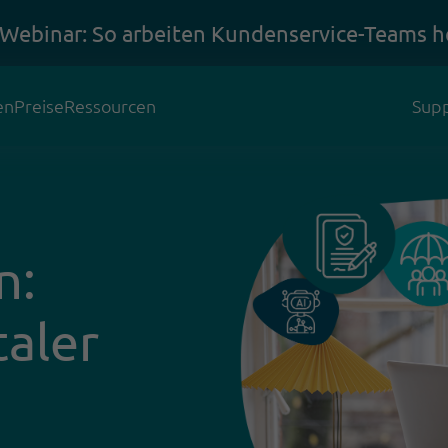
 Webinar: So arbeiten Kundenservice-Teams h
en
Preise
Ressourcen
Supp
n:
taler
e