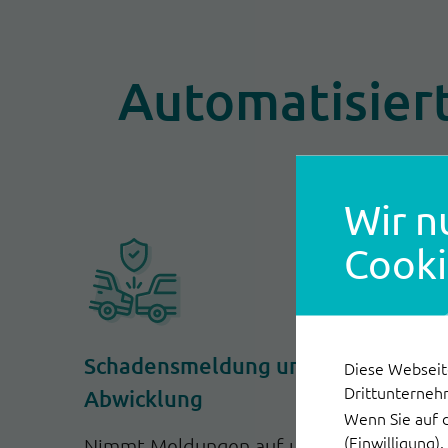
Automatisiert
Wir n
Cooki
Schadensmeldung und
Diese Webseit
Drittunterneh
Abwicklung
Wenn Sie auf 
(Einwilligung)
Nimmt Meldungen auf und stößt