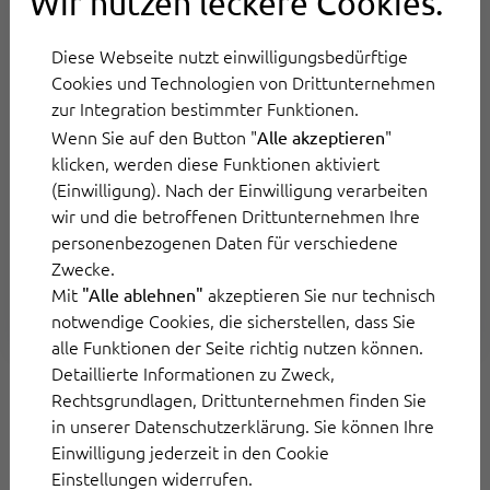
Wir nutzen leckere Cookies.
Diese Webseite nutzt einwilligungsbedürftige
Cookies und Technologien von Drittunternehmen
Contact Center as a Service: Ihr
zur Integration bestimmter Funktionen.
umfassender CCaaS-Guide
Wenn Sie auf den Button "
"
Alle akzeptieren
Wie Ihr Unternehmen mit einem KI-basierten
klicken, werden diese Funktionen aktiviert
CCaaS agil bleibt, Kosten reduziert und Ihren
(Einwilligung). Nach der Einwilligung verarbeiten
Kundenservice auf das nächste Level hebt,
wir und die betroffenen Drittunternehmen Ihre
erfahren Sie hier.
personenbezogenen Daten für verschiedene
Zwecke.
Alles über CCaaS
Mit
akzeptieren Sie nur technisch
"Alle ablehnen"
notwendige Cookies, die sicherstellen, dass Sie
alle Funktionen der Seite richtig nutzen können.
Detaillierte Informationen zu Zweck,
Rechtsgrundlagen, Drittunternehmen finden Sie
in unserer Datenschutzerklärung. Sie können Ihre
Einwilligung jederzeit in den Cookie
Einstellungen widerrufen.