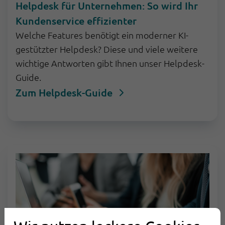
Helpdesk für Unternehmen: So wird Ihr
Kundenservice effizienter
Welche Features benötigt ein moderner KI-
gestützter Helpdesk? Diese und viele weitere
wichtige Antworten gibt Ihnen unser Helpdesk-
Guide.
Zum Helpdesk-Guide