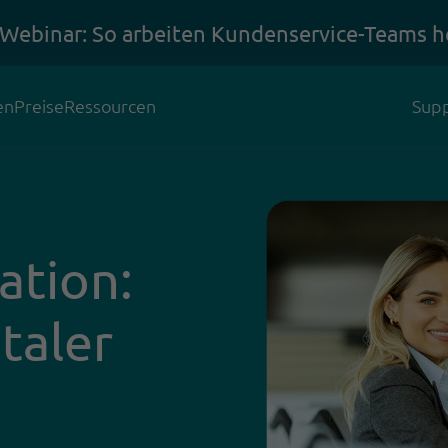
 Webinar: So arbeiten Kundenservice-Teams h
en
Preise
Ressourcen
Supp
tion:
italer