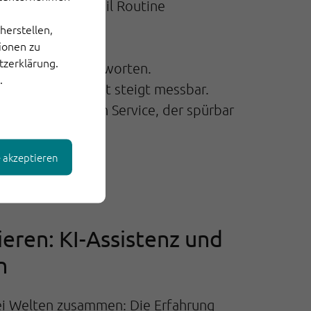
und schneller, weil Routine
herstellen,
tionen zu
 präzise zu lösen.
tzerklärung.
t verlässliche Antworten.
.
, Servicequalität steigt messbar.
ualität — und ein Service, der spürbar
e akzeptieren
ieren: KI-Assistenz und
n
ei Welten zusammen: Die Erfahrung