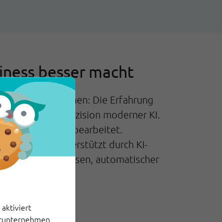
iness besser macht
ei Welten zusammen: Die Erfahrung
indigkeit und Präzision moderner KI.
g automatisiert bearbeitet.
eim Team — unterstützt durch KI-
hlägen, Kontextwissen, automatischer
aktiviert
ittunternehmen