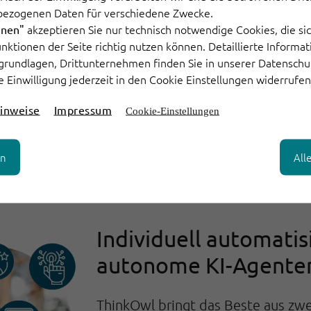
Ihr Team arbeitet konzentrierter 
bezogenen Daten für verschiedene Zwecke.
automatisch läuft.
akzeptieren Sie nur technisch notwendige Cookies, die sic
hnen"
Funktionen der Seite richtig nutzen können. Detaillierte Informa
KI-Assistenz hilft, komplexe Fälle
grundlagen, Drittunternehmen finden Sie in unserer Datenschu
Kunden erhalten in kürzester Zei
e Einwilligung jederzeit in den Cookie Einstellungen widerrufen
Entscheidungen werden fundierter
Ergebnis: Weniger Routine, mehr Q
inweise
Impressum
Cookie-Einstellungen
effizienter arbeitet.
en
All
Individuell automatis
autonome KI-Agente
ThinkOwl bringt das Beste aus zw