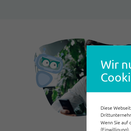
Wir n
Cooki
Diese Webseit
Drittunterneh
Wenn Sie auf 
(Einwilligung)