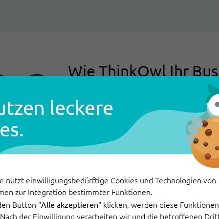
Wie ThinkOwl Ihr Bus
ThinkOwl bringt das Beste aus zw
utzen leckere
Ihrer Serviceteams und die Geschw
es.
Routineanfragen werden vollständi
Anspruchsvolle Anliegen bleiben b
Assistenz mit intelligenten Vorsc
Übersetzung u.v.m.
e nutzt einwilligungsbedürftige Cookies und Technologien von
men zur Integration bestimmter Funktionen.
So profitieren Sie:
den Button "
" klicken, werden diese Funktionen 
Alle akzeptieren
. Nach der Einwilligung verarbeiten wir und die betroffenen Dr