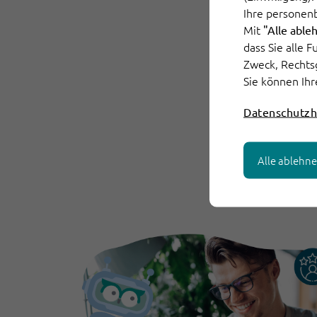
Ihre personen
Mit
"Alle able
dass Sie alle 
Zweck, Rechts
Sie können Ihr
Datenschutzh
Alle ablehn