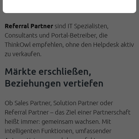
bei der technischen Integration von ThinkOwl
in existierende Systeme unterstützen.
Referral Partner
sind IT Spezialisten,
Consultants und Portal-Betreiber, die
ThinkOwl empfehlen, ohne den Helpdesk aktiv
zu verkaufen.
Märkte erschließen,
Beziehungen vertiefen
Ob Sales Partner, Solution Partner oder
Referral Partner – das Ziel einer Partnerschaft
heißt immer: gemeinsam wachsen. Mit
intelligenten Funktionen, umfassender