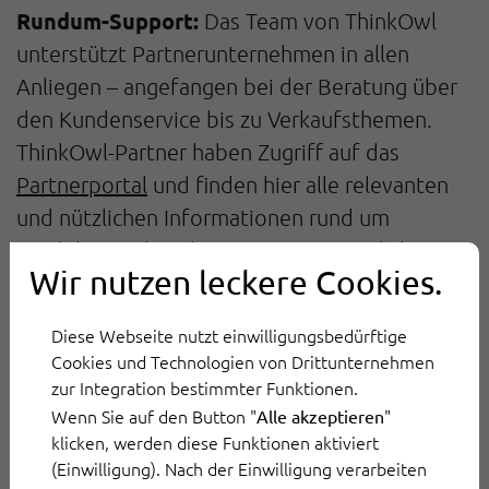
Rundum-Support:
Das Team von ThinkOwl
unterstützt Partnerunternehmen in allen
Anliegen – angefangen bei der Beratung über
den Kundenservice bis zu Verkaufsthemen.
ThinkOwl-Partner haben Zugriff auf das
Partnerportal
und finden hier alle relevanten
und nützlichen Informationen rund um
Produkte und Funktionen. Der monatliche
Wir nutzen leckere Cookies.
Partner-Newsletter informiert zudem über alle
Updates.
Diese Webseite nutzt einwilligungsbedürftige
Cookies und Technologien von Drittunternehmen
Verschiedene Partnermodelle
zur Integration bestimmter Funktionen.
Wenn Sie auf den Button "
"
Alle akzeptieren
klicken, werden diese Funktionen aktiviert
Eine gute Partnerschaft basiert auf starken
(Einwilligung). Nach der Einwilligung verarbeiten
Werten und Wachstum auf beiden Seiten.