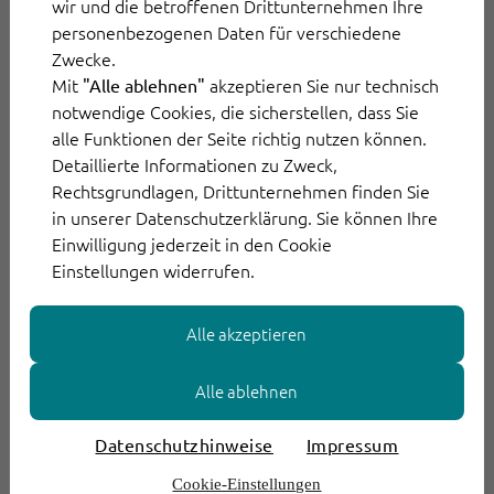
wir und die betroffenen Drittunternehmen Ihre
ThinkOwl-Partner entscheiden sich für die
personenbezogenen Daten für verschiedene
Partnerschaft, die am besten zu ihrer
Zwecke.
Mit
akzeptieren Sie nur technisch
"Alle ablehnen"
Geschäftsausrichtung und ihren Zielen passt.
notwendige Cookies, die sicherstellen, dass Sie
Dabei haben Sie folgende Modelle zur
alle Funktionen der Seite richtig nutzen können.
Auswahl:
Detaillierte Informationen zu Zweck,
Rechtsgrundlagen, Drittunternehmen finden Sie
Sales Partner
sind Unternehmen, die proaktiv
in unserer Datenschutzerklärung. Sie können Ihre
Einwilligung jederzeit in den Cookie
ThinkOwl-Produkte verkaufen.
Einstellungen widerrufen.
Solution Partner
sind zertifizierte
Alle akzeptieren
Unternehmen, die ThinkOwl-Lösungen
verkaufen, konfigurieren, implementieren und
Alle ablehnen
beratend tätig sind.
Datenschutzhinweise
Impressum
Integration Partner
sind Unternehmen, die
Cookie-Einstellungen