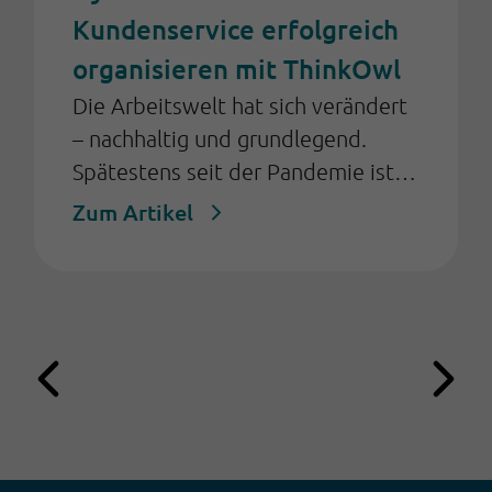
Kundenservice erfolgreich
organisieren mit ThinkOwl
Die Arbeitswelt hat sich verändert
– nachhaltig und grundlegend.
Spätestens seit der Pandemie ist
klar: Kundenservice findet nicht
Zum Artikel
mehr ausschließlich im
Großraumbüro statt. Stattdessen
arbeiten viele Teams heute hybrid
– teils im Büro, teils im
Homeoffice, teils ausgelagert an
externe Dienstleister oder sogar
über mehrere Länder und
Zeitzonen hinweg verteilt.