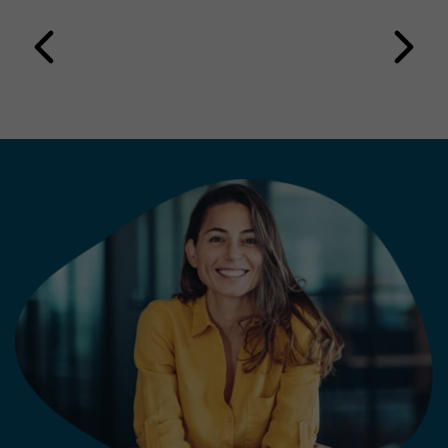
messbaren Nutzen schafft und den
Leserservice langfristig
weiterentwickelt? Die Erfahrung
aus erfolgreichen Projekten zeigt:
Technologie allein entscheidet
nicht über den Erfolg.
Entscheidend ist die Kombination
aus klarer Strategie, passenden
Anwendungsfällen und der
Einbindung der Mitarbeitenden.
Die folgenden fünf Learnings
zeigen, worauf es bei der
Einführung eines modernen KI-
gestützten Leserservices ankommt.