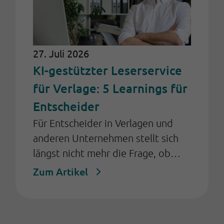
27. Juli 2026
KI-gestützter Leserservice
für Verlage: 5 Learnings für
Entscheider
Für Entscheider in Verlagen und
anderen Unternehmen stellt sich
längst nicht mehr die Frage, ob
Künstliche Intelligenz (KI) im
Zum Artikel
Kundenservice eingesetzt werden
sollte, sondern: Wie kann sie so
eingeführt werden, dass sie