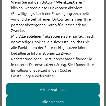
Wenn Sie auf den Button "
"
Alle akzeptieren
wurde das nicht durch Abstriche bei Sicherheit
klicken, werden diese Funktionen aktiviert
oder Governance, sondern durch einen klar
(Einwilligung). Nach der Einwilligung verarbeiten
fokussierten Ansatz: eine zentrale Plattform,
wir und die betroffenen Drittunternehmen Ihre
personenbezogenen Daten für verschiedene
ein KI-Gateway, das verschiedene Modelle
Zwecke.
bündelt, statt paralleler Einzelprojekte.
Mit
akzeptieren Sie nur technisch
"Alle ablehnen"
notwendige Cookies, die sicherstellen, dass Sie
Die Lektion für andere Unternehmen:
alle Funktionen der Seite richtig nutzen können.
Detaillierte Informationen zu Zweck,
Geschwindigkeit bei der KI-Einführung
Rechtsgrundlagen, Drittunternehmen finden Sie
entsteht, wenn man sich auf eine
in unserer Datenschutzerklärung. Sie können Ihre
tragfähige Architektur konzentriert, statt
Einwilligung jederzeit in den Cookie
gleichzeitig mehrere unabhängige
Einstellungen widerrufen.
Initiativen zu verfolgen.
Alle akzeptieren
Lektion 5: Von Anfang an für
Alle ablehnen
Erweiterung bauen