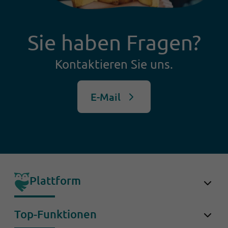
Sie haben Fragen?
Kontaktieren Sie uns.
E-Mail
Plattform
OwlForce
Top-Funktionen