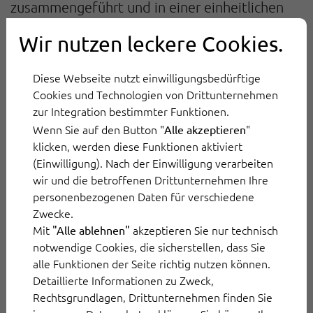
zusammengeführt und in einer einheitlichen
Ansicht für Mitarbeitende dargestellt. So
Wir nutzen leckere Cookies.
erfassen Servicemitarbeitende den
Kundenkontext in Sekunden – ohne sich
Diese Webseite nutzt einwilligungsbedürftige
mühsam durch lange Historien klicken zu
Cookies und Technologien von Drittunternehmen
zur Integration bestimmter Funktionen.
müssen.
Wenn Sie auf den Button "
"
Alle akzeptieren
klicken, werden diese Funktionen aktiviert
3. Übersetzungen in Echtzeit
(Einwilligung). Nach der Einwilligung verarbeiten
mit AI Translation
wir und die betroffenen Drittunternehmen Ihre
personenbezogenen Daten für verschiedene
Zwecke.
Die AI Translation nutzt KI- und Machine-
Mit
akzeptieren Sie nur technisch
"Alle ablehnen"
Learning-Algorithmen, um große Textmengen
notwendige Cookies, die sicherstellen, dass Sie
zu analysieren und in Sekundenschnelle von
alle Funktionen der Seite richtig nutzen können.
einer Sprache in die andere zu übertragen -
Detaillierte Informationen zu Zweck,
Rechtsgrundlagen, Drittunternehmen finden Sie
und das in bis zu 80 Sprachen. Service-Teams