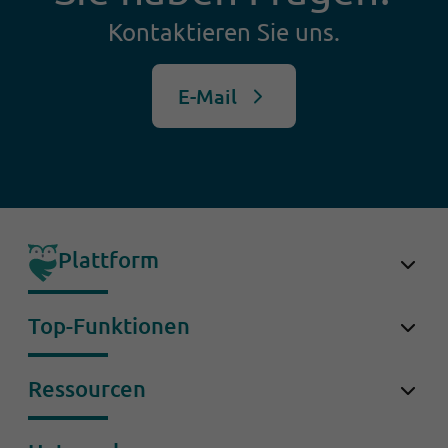
Kontaktieren Sie uns.
E-Mail
Plattform
OwlForce
Top-Funktionen
OwlDesk
Conversational AI
Ressourcen
Conversations
Conversation Bot
Success Stories
OwlCoach