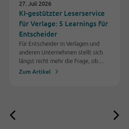
27. Juli 2026
KI-gestützter Leserservice
für Verlage: 5 Learnings für
Entscheider
Für Entscheider in Verlagen und
anderen Unternehmen stellt sich
längst nicht mehr die Frage, ob
Künstliche Intelligenz (KI) im
Zum Artikel
Kundenservice eingesetzt werden
sollte, sondern: Wie kann sie so
eingeführt werden, dass sie
messbaren Nutzen schafft und den
Leserservice langfristig
weiterentwickelt? Die Erfahrung