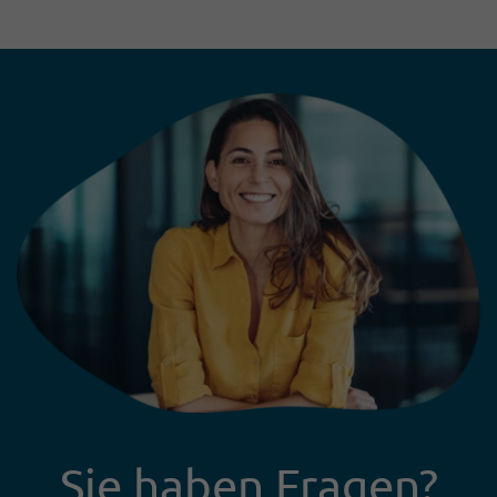
aus erfolgreichen Projekten zeigt:
Technologie allein entscheidet
nicht über den Erfolg.
Entscheidend ist die Kombination
aus klarer Strategie, passenden
Anwendungsfällen und der
Einbindung der Mitarbeitenden.
Die folgenden fünf Learnings
zeigen, worauf es bei der
Einführung eines modernen KI-
gestützten Leserservices ankommt.
Sie haben Fragen?