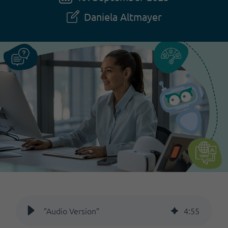
Daniela Altmayer
”Audio Version”
4
:
55