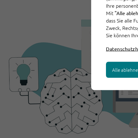
Ihre personen
Mit
"Alle able
dass Sie alle 
Zweck, Rechts
Sie können Ihr
Datenschutzh
Alle ablehn