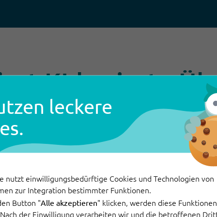
iert KI-basierte Üb
utzen leckere
OwlForce
es.
bel und anpassungsfähig. Die KI lernt aus ver
rdem profitieren Sie von der Schnelligkeit, 
verarbeitet werden.
e nutzt einwilligungsbedürftige Cookies und Technologien von
men zur Integration bestimmter Funktionen.
den Button "
" klicken, werden diese Funktionen 
Alle akzeptieren
. Nach der Einwilligung verarbeiten wir und die betroffenen Dr