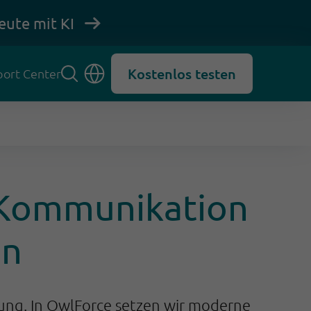
eute mit KI
Kostenlos testen
ort Center
 Kommunikation
en
ung. In OwlForce setzen wir moderne