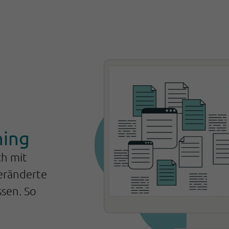
ning
ch mit
veränderte
sen. So