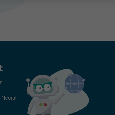
t
in
r Neural