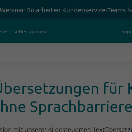
 Webinar: So arbeiten Kundenservice-Teams h
en
Preise
Ressourcen
Supp
 Übersetzungen für
hne Sprachbarrier
on mit unserer KI-gesteuerten Textübersetz