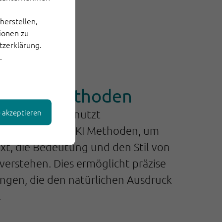
herstellen,
tionen zu
tzerklärung.
.
ne KI-Methoden
e akzeptieren
rsetzungs-Tool nutzt
starke, moderne KI Methoden, um
xt, die Bedeutung und den Stil von
verstehen. Dies ermöglicht präzise
ngen, die den natürlichen Ausdruck
.