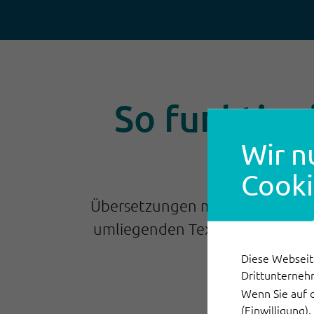
So funktion
Wir n
Cooki
Übersetzungen mit KI sind flexi
umliegenden Text mit ein. Auße
Diese Webseit
Drittunterneh
Wenn Sie auf 
(Einwilligung)