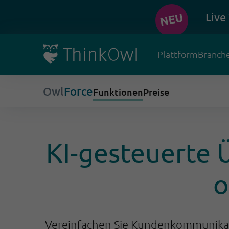
Live
Plattform
Branch
Owl
Force
Funktionen
Preise
KI-gesteuerte
o
Vereinfachen Sie Kundenkommunikati