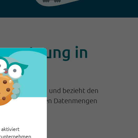
ersetzung in
gangenen Fehlern und bezieht den
mit der die enormen Datenmengen
aktiviert
ittunternehmen