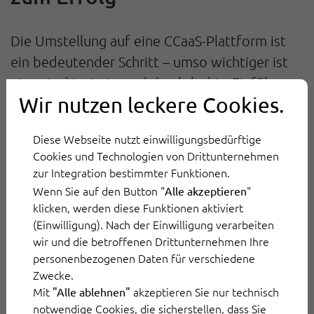
Die Umstellung auf eine CCaaS-Plattform ist
ein bedeutender Schritt – umso wichtiger ist
eine strukturierte und durchdachte Einführung.
Wir nutzen leckere Cookies.
Mit einem klaren Aktionsplan stellen Sie sicher,
dass Technologie, Teams und Prozesse optimal
Diese Webseite nutzt einwilligungsbedürftige
ineinandergreifen. So gehen Sie dabei vor:
Cookies und Technologien von Drittunternehmen
zur Integration bestimmter Funktionen.
Ziele definieren
Wenn Sie auf den Button "
"
Alle akzeptieren
Überlegen Sie vorab, was Sie mit CCaaS
klicken, werden diese Funktionen aktiviert
(Einwilligung). Nach der Einwilligung verarbeiten
konkret erreichen wollen. Welche
wir und die betroffenen Drittunternehmen Ihre
Kommunikationskanäle sollen integriert
personenbezogenen Daten für verschiedene
werden? Wie groß muss die Lösung sein, um
Zwecke.
mit Ihrem Unternehmen zu wachsen? Und
Mit
akzeptieren Sie nur technisch
"Alle ablehnen"
notwendige Cookies, die sicherstellen, dass Sie
welches Ticketvolumen möchten Sie künftig