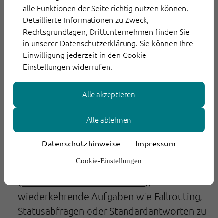
alle Funktionen der Seite richtig nutzen können.
effizienter bearbeiten?
Detaillierte Informationen zu Zweck,
Migrationsstrategie entwickeln
Rechtsgrundlagen, Drittunternehmen finden Sie
in unserer Datenschutzerklärung. Sie können Ihre
Erstellen Sie einen realistischen Fahrplan für
Einwilligung jederzeit in den Cookie
den Umstieg. Berücksichtigen Sie
Einstellungen widerrufen.
Meilensteine, Zeitrahmen, mögliche
Schnittstellen zu bestehenden Tools und
Alle akzeptieren
notwendige Sicherheits- sowie Compliance-
Vorgaben – besonders wichtig in regulierten
Alle ablehnen
Branchen.
Datenschutzhinweise
Impressum
Prozesse intelligent automatisieren
Cookie-Einstellungen
Nutzen Sie das Potenzial von KI und
RPA
(Robotic Process Automation)
, um
wiederkehrende Aufgaben wie Fallrouting,
Statusabfragen oder Standardantworten zu