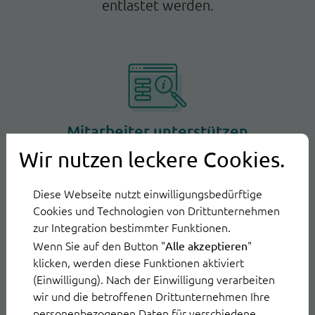
entlastet werden.
Mitarbeiter unterstützen
Wir nutzen leckere Cookies.
KI-gestützte E-Mail Software OwlDesk
reduziert dank Automatisierung
Diese Webseite nutzt einwilligungsbedürftige
stressauslösende Anfragepeaks.
Cookies und Technologien von Drittunternehmen
zur Integration bestimmter Funktionen.
Wenn Sie auf den Button "
"
Alle akzeptieren
klicken, werden diese Funktionen aktiviert
(Einwilligung). Nach der Einwilligung verarbeiten
wir und die betroffenen Drittunternehmen Ihre
personenbezogenen Daten für verschiedene