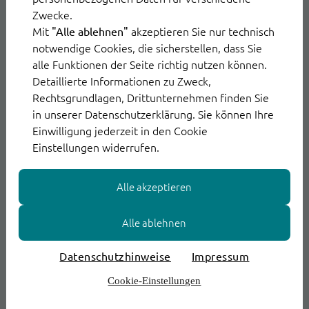
Zwecke.
Bessere Kundenkommunikation
Mit
akzeptieren Sie nur technisch
"Alle ablehnen"
notwendige Cookies, die sicherstellen, dass Sie
KI-gestützte E-Mail Software analysiert und
alle Funktionen der Seite richtig nutzen können.
priorisiert Kundenanfragen, sodass dringende
Detaillierte Informationen zu Zweck,
Anliegen schneller erledigt werden.
Rechtsgrundlagen, Drittunternehmen finden Sie
in unserer Datenschutzerklärung. Sie können Ihre
Einwilligung jederzeit in den Cookie
Einstellungen widerrufen.
Alle akzeptieren
Sicherheit aus deutscher Cloud
Alle ablehnen
Datensicherheit hat bei unserem
Datenschutzhinweise
Impressum
Mailmanagement höchste Priorität. Vertrauen
Cookie-Einstellungen
Sie auf moderne Sicherheitstechnologie.