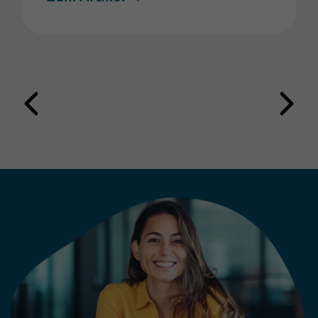
Kundenservice eingesetzt werden
sollte, sondern: Wie kann sie so
eingeführt werden, dass sie
messbaren Nutzen schafft und den
Leserservice langfristig
weiterentwickelt? Die Erfahrung
aus erfolgreichen Projekten zeigt:
Technologie allein entscheidet
nicht über den Erfolg.
Entscheidend ist die Kombination
aus klarer Strategie, passenden
Anwendungsfällen und der
Einbindung der Mitarbeitenden.
Die folgenden fünf Learnings
zeigen, worauf es bei der