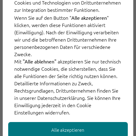
Cookies und Technologien von Drittunternehmen
geeignete Kontrollmechanismen und
zur Integration bestimmter Funktionen.
regelmäßige Prüfung können Unternehmen
Wenn Sie auf den Button "
"
Alle akzeptieren
sicherstellen, dass auch vollautomatisierte KI-
klicken, werden diese Funktionen aktiviert
Systeme personalisierte und faire
(Einwilligung). Nach der Einwilligung verarbeiten
Interaktionen ermöglichen.
wir und die betroffenen Drittunternehmen Ihre
personenbezogenen Daten für verschiedene
Zwecke.
3. Regelmäßige Audits und
Mit
akzeptieren Sie nur technisch
"Alle ablehnen"
Verantwortung übernehmen
notwendige Cookies, die sicherstellen, dass Sie
alle Funktionen der Seite richtig nutzen können.
Detaillierte Informationen zu Zweck,
Ethische Verantwortung endet nicht bei der
Rechtsgrundlagen, Drittunternehmen finden Sie
Einführung einer KI-Lösung. Unternehmen
in unserer Datenschutzerklärung. Sie können Ihre
sollten regelmäßige Audits durchführen, um
Einwilligung jederzeit in den Cookie
sicherzustellen, dass ihre KI im Kundenservice
Einstellungen widerrufen.
keine unbeabsichtigten oder verzerrten
Alle akzeptieren
Ergebnisse liefert. Treten dennoch Fehler auf,