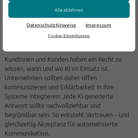
braucht es klare Verantwortlichkeiten – und
Alle ablehnen
die Bereitschaft, daraus zu lernen.
Datenschutzhinweise
Impressum
4. Transparenz und
Cookie-Einstellungen
Erklärbarkeit sicherstellen
Kundinnen und Kunden haben ein Recht zu
wissen, wann und wo KI im Einsatz ist.
Unternehmen sollten daher offen
kommunizieren und Erklärbarkeit in ihre
Systeme integrieren: Jede KI-generierte
Antwort sollte nachvollziehbar und
begründbar sein. So entsteht Vertrauen – und
gleichzeitig Akzeptanz für automatisierte
Kommunikation.