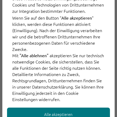
inklusive
Audio-Transkription
und KI-
Cookies und Technologien von Drittunternehmen
gesteuerter
Übersetzung
in mehr als 18
zur Integration bestimmter Funktionen.
Sprachen!
Wenn Sie auf den Button "
"
Alle akzeptieren
klicken, werden diese Funktionen aktiviert
4. Die Thematisierung des
(Einwilligung). Nach der Einwilligung verarbeiten
wir und die betroffenen Drittunternehmen Ihre
Klimawandels
personenbezogenen Daten für verschiedene
Zwecke.
Mit
akzeptieren Sie nur technisch
"Alle ablehnen"
Für die Zukunft der Arbeit spielen zudem
notwendige Cookies, die sicherstellen, dass Sie
geopolitische Entwicklungen eine immer
alle Funktionen der Seite richtig nutzen können.
größere Rolle. Es ist abzusehen, dass der
Detaillierte Informationen zu Zweck,
Rechtsgrundlagen, Drittunternehmen finden Sie
Klimawandel Menschen rund um den Globus
in unserer Datenschutzerklärung. Sie können Ihre
zunehmend stärker beeinträchtigen wird.
Einwilligung jederzeit in den Cookie
Unternehmen sind gefordert, Stellung zu
Einstellungen widerrufen.
beziehen, transparente Strategien zu
entwickeln und Mitarbeiter aktiv in die
Alle akzeptieren