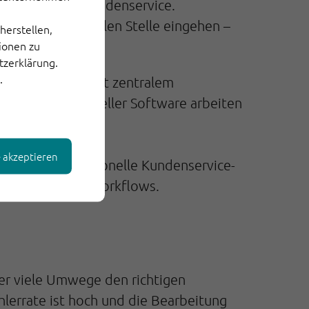
r Software im Kundenservice.
n an einer zentralen Stelle eingehen –
herstellen,
tionen zu
tzerklärung.
.
rvice-Software mit zentralem
t mit professioneller Software arbeiten
e akzeptieren
n. Eine professionelle Kundenservice-
automatisierte Workflows.
ber viele Umwege den richtigen
lerrate ist hoch und die Bearbeitung