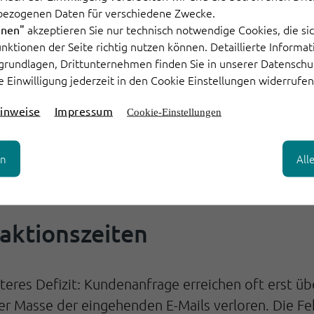
zentraler Grund für den Einsatz von professionelle
bezogenen Daten für verschiedene Zwecke.
t dafür, dass die Kundenanfragen aus allen Kanäle
akzeptieren Sie nur technisch notwendige Cookies, die sic
hnen"
Funktionen der Seite richtig nutzen können. Detaillierte Informa
grundlagen, Drittunternehmen finden Sie in unserer Datenschu
e Einwilligung jederzeit in den Cookie Einstellungen widerrufen
gerade die kleineren – auf intelligente Kundense
ieben und die Telefone genutzt, mehr nicht. Anstat
inweise
Impressum
Cookie-Einstellungen
ächern oder Excel-Listen.
en
All
ame Prozesse, hohe Fehlerquote, verlorene Anfrage
urierte Vorgänge, klare Verantwortlichkeiten und 
aktionszeiten
iteres Defizit: Kundenanfrage erreichen oft erst ü
r Masse der eingehenden E-Mails verloren. Die Feh