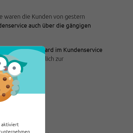
ce waren die Kunden von gestern
enservice auch über die gängigen
er heutige Standard im Kundenservice
o selbstverständlich zur
Owl
aktiviert
ittunternehmen