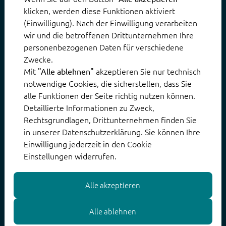
klicken, werden diese Funktionen aktiviert
(Einwilligung). Nach der Einwilligung verarbeiten
wir und die betroffenen Drittunternehmen Ihre
Du hast Fragen? Oder
personenbezogenen Daten für verschiedene
Zwecke.
möchtest dich initiativ
Mit
akzeptieren Sie nur technisch
"Alle ablehnen"
notwendige Cookies, die sicherstellen, dass Sie
bewerben?
alle Funktionen der Seite richtig nutzen können.
Detaillierte Informationen zu Zweck,
Rechtsgrundlagen, Drittunternehmen finden Sie
Wir freuen uns auf deine
in unserer Datenschutzerklärung. Sie können Ihre
Nachricht.
Einwilligung jederzeit in den Cookie
Einstellungen widerrufen.
Alle akzeptieren
E-Mail schreiben
Alle ablehnen