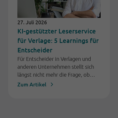
27. Juli 2026
KI-gestützter Leserservice
für Verlage: 5 Learnings für
Entscheider
Für Entscheider in Verlagen und
anderen Unternehmen stellt sich
längst nicht mehr die Frage, ob
Künstliche Intelligenz (KI) im
Zum Artikel
Kundenservice eingesetzt werden
sollte, sondern: Wie kann sie so
eingeführt werden, dass sie
messbaren Nutzen schafft und den