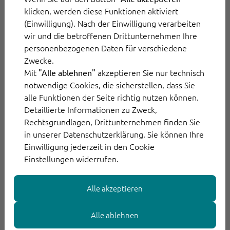
klicken, werden diese Funktionen aktiviert
Antworten erhält. Mit diesem effizienten,
(Einwilligung). Nach der Einwilligung verarbeiten
intelligenten und schnellen Kundenservice
wir und die betroffenen Drittunternehmen Ihre
kann das Möbelhaus ein negatives Erlebnis in
personenbezogenen Daten für verschiedene
eine zufriedene Kundin umwandeln.
Zwecke.
Mit
akzeptieren Sie nur technisch
"Alle ablehnen"
notwendige Cookies, die sicherstellen, dass Sie
Mithilfe von
Workflow Automation
laufen
alle Funktionen der Seite richtig nutzen können.
Reklamationen sogar voll automatisiert ab.
Detaillierte Informationen zu Zweck,
Dafür müssen die Mitarbeiter aus dem FROH-
Rechtsgrundlagen, Drittunternehmen finden Sie
in unserer Datenschutzerklärung. Sie können Ihre
Team ihre Reklamationsprozesse
Einwilligung jederzeit in den Cookie
vordefinieren. ThinkOwl prüft dann
Einstellungen widerrufen.
selbstständig, ob relevante Informationen
fehlen, ob eine Reklamation ausgelöst wird
Alle akzeptieren
oder ein Preisnachlass gewährt werden kann.
Alle ablehnen