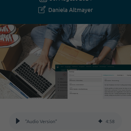
Daniela Altmayer
”Audio Version”
4
:
58