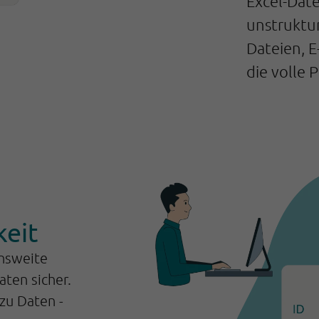
Excel-Dat
unstruktu
Dateien, E
die volle
keit
ensweite
ten sicher.
zu Daten -