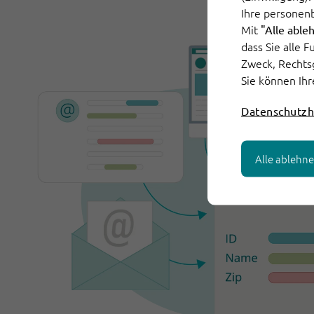
Ihre personen
Mit
"Alle able
dass Sie alle 
Zweck, Rechts
Sie können Ihr
Datenschutzh
Alle ablehn