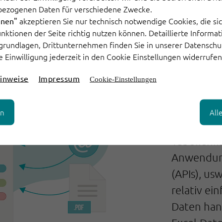
bezogenen Daten für verschiedene Zwecke.
akzeptieren Sie nur technisch notwendige Cookies, die sic
hnen"
Präzis
Funktionen der Seite richtig nutzen können. Detaillierte Informa
grundlagen, Drittunternehmen finden Sie in unserer Datenschu
Daten
e Einwilligung jederzeit in den Cookie Einstellungen widerrufen
Datenextr
inweise
Impressum
Cookie-Einstellungen
sowohl str
Daten in h
en
All
können E-M
Tabellenka
Anwendung
(APIs), us
relativ ei
Daten hand