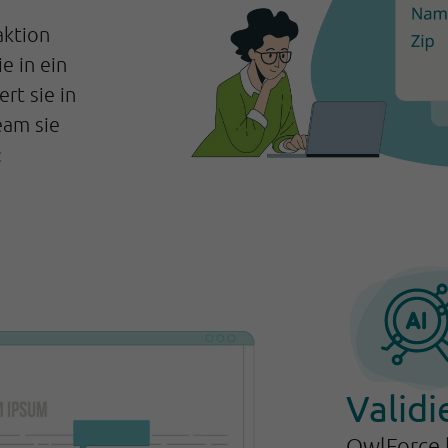
aktion
e in ein
rt sie in
eam sie
:
Validi
OwlForce k