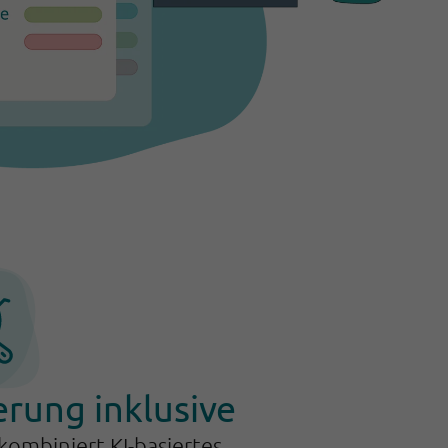
erung inklusive
ombiniert KI-basiertes