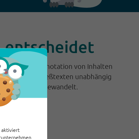
I entscheidet
beitung und Annotation von Inhalten
Fachdaten aus Fließtexten unabhängig
e Datensätze umgewandelt.
aktiviert
ittunternehmen