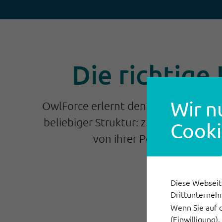
Die richtige
Wir n
OwlForce erlernt den Umgang ausgew
beliebiger Struktur: z.B. E-Mail, D
Cooki
von ihrer Position ermitt
Diese Webseit
Drittunterneh
Wenn Sie auf 
(Einwilligung)