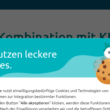
 Kombination mit K
utzen leckere
ählter Mitarbeiter bei der Bewertung, Verar
okument, Web & Social Media. Dadurch werden 
es.
elt, automatisch extrahiert und in verwertbar
e nutzt einwilligungsbedürftige Cookies und Technologien von
men zur Integration bestimmter Funktionen.
den Button "
" klicken, werden diese Funktionen 
Alle akzeptieren
. Nach der Einwilligung verarbeiten wir und die betroffenen Dr