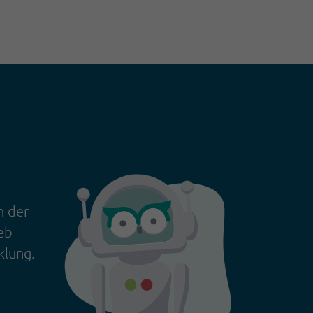
n der
eb
klung.