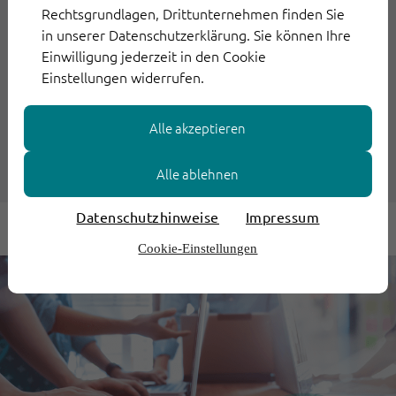
Rechtsgrundlagen, Drittunternehmen finden Sie
28. September 2021
in unserer Datenschutzerklärung. Sie können Ihre
Einwilligung jederzeit in den Cookie
Digitalisierung im Kundenservice:
Einstellungen widerrufen.
Eine echte Chance für KMU
Alle akzeptieren
Weiterlesen
Alle ablehnen
Datenschutzhinweise
Impressum
Cookie-Einstellungen