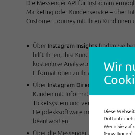
Die Messenger API für Instagram ermögl
Marketing oder Kundenservice – über int
Customer Journey mit Ihren Kundinnen 
Instagram Insights
Über
finden Sie he
hilft Ihnen, Ihre Kundschaft besser z
Wir n
kostenlose Analysetool von Instagram 
Informationen zu Ihrer (potenziellen)
Cooki
Instagram Direct Messages (DM
Über
Kunden mit Informationen. Ihre Kundin
Ticketsystem und verwalten Ihre Tic
Diese Webseit
Helpdesksoftware müssen Sie sich nic
Drittunterneh
beantworten.
Wenn Sie auf 
Über die Messenger API für Instagram
(Einwilligung)