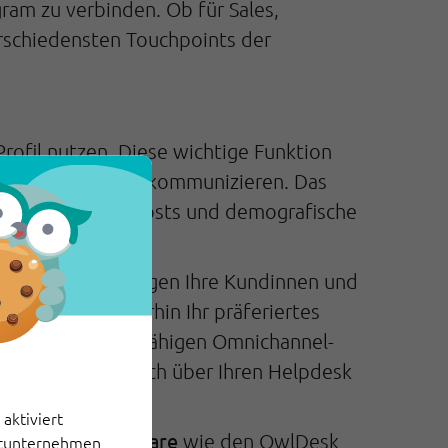
am zu verbinden. Ob für Sales,
erschiedensten Touchpoints der
rofil nutzen. Diese wichtige Funktion
 personalisiert zu kommunizieren. Das
Reichweite Ihrer Posts und demografische
erden und versorgen Ihre Kundinnen und
e nutzen weiterhin Ihr präferiertes
 einer Instagramfähigen Omnichannel-
e Anfragen einfach über Ihren Helpdesk
aktiviert
 bestehende Software
wie den
OwlDesk
ittunternehmen