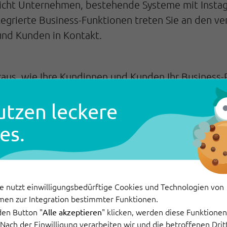
icht Unternehmen, bestehende Systeme mit Instagr
egrierte Business-Funktionen treten Sie an den v
und Kunden in Kontakt.
raus, wie Ihre Kundinnen und Kunden Ihr Business-P
u verstehen, Ihr Service-Angebot zu optimieren und
utzen leckere
bietet Ihnen Statistiken zu Follower-Zahlen, zur 
 Kundschaft.
es.
)
beantworten Sie Anfragen, reagieren auf Beschw
nen und Kunden schreiben Ihnen über Instagram. Si
kets über Ihre gewohnte Kundensoftware. Denn mit
e nutzt einwilligungsbedürftige Cookies und Technologien von
ht auf Instagram einloggen und können eingehend
men zur Integration bestimmter Funktionen.
den Button "
" klicken, werden diese Funktionen 
Alle akzeptieren
Instagram-Business-Profil in Ihre
 können Sie Ihr
. Nach der Einwilligung verarbeiten wir und die betroffenen Dr