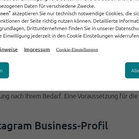
bezogenen Daten für verschiedene Zwecke.
akzeptieren Sie nur technisch notwendige Cookies, die sic
hnen"
Funktionen der Seite richtig nutzen können. Detaillierte Informa
wl verbinden
grundlagen, Drittunternehmen finden Sie in unserer Datenschu
e Einwilligung jederzeit in den Cookie Einstellungen widerrufen
 die Messenger API für Instagram verbinden Sie I
inweise
Impressum
Cookie-Einstellungen
teile: Sie generieren Supporttickets aus allen Inst
 Bemerkungen und Kommentaren zu einem Ihrer Post
en
All
direkt über Ihren Helpdesk. Dadurch können Sie w
 verbinden Ihre Software über einen Verifizierungs-
ng nach Ihrem Bedarf. Eine Voraussetzung für die 
stagram Business-Profil