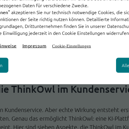
 bei dem nichts verloren geht. Kunden erhalten ze
bezogenen Daten für verschiedene Zwecke.
akzeptieren Sie nur technisch notwendige Cookies, die sic
 können sich auf Ausnahmen konzentrieren.
hnen"
Funktionen der Seite richtig nutzen können. Detaillierte Informa
grundlagen, Drittunternehmen finden Sie in unserer Datenschu
agt sind – in komplexeren Fällen oder in der pers
e Einwilligung jederzeit in den Cookie Einstellungen widerrufen
e Antworten vor, stellt relevante Informationen b
ch fokussierter und mit weniger Unterbrechung.
inweise
Impressum
Cookie-Einstellungen
en
All
die ThinkOwl im Kundenservi
den Kundenservice. Aber echte Wirkung entsteht er
n. Genau das ermöglicht ThinkOwl: eine KI-Plattf
int. Hier sind sieben Aspekte, die ThinkOwl im K