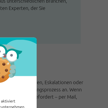
aus unterschiedlichen Branchen,
ten Experten, der Sie
nd – etwa Rückfragen, Eskalationen oder
den internen Klärungsprozess an. Wenn
automatisch nachgefordert – per Mail,
aktiviert
ittunternehmen