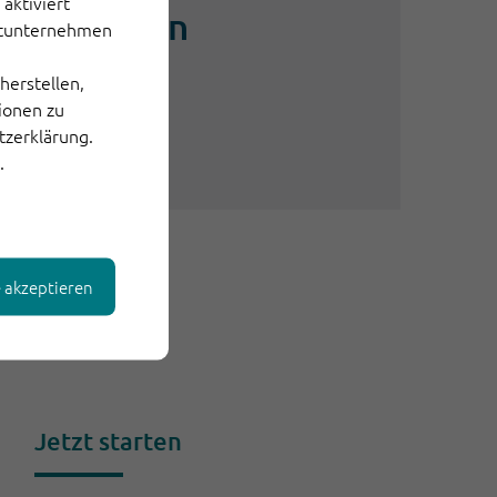
aktiviert
rfolgreichen
ittunternehmen
ice
herstellen,
tionen zu
tzerklärung.
.
e akzeptieren
Jetzt starten