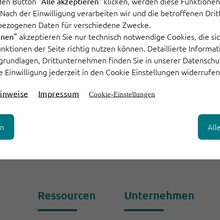
den Button "
" klicken, werden diese Funktionen 
Alle akzeptieren
für einen e
. Nach der Einwilligung verarbeiten wir und die betroffenen Dr
bezogenen Daten für verschiedene Zwecke.
Kundenserv
akzeptieren Sie nur technisch notwendige Cookies, die sic
hnen"
Funktionen der Seite richtig nutzen können. Detaillierte Informa
grundlagen, Drittunternehmen finden Sie in unserer Datenschu
e Einwilligung jederzeit in den Cookie Einstellungen widerrufen
Weiterlesen
inweise
Impressum
Cookie-Einstellungen
Seite 1 von 1
en
All
Ressourcen
Unternehmen