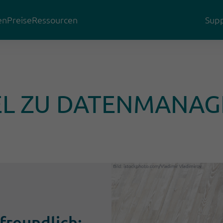
en
Preise
Ressourcen
Supp
EL ZU DATENMANA
freundlich: