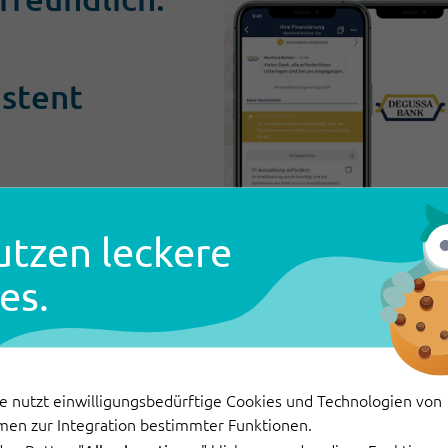
istent
utzen leckere
es.
27. Juni 2022
e nutzt einwilligungsbedürftige Cookies und Technologien von
Datenkompe
men zur Integration bestimmter Funktionen.