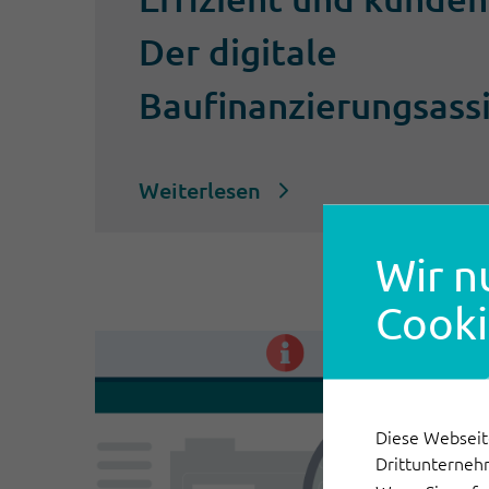
Der digitale
Baufinanzierungsass
Weiterlesen
Wir n
Cooki
Diese Webseit
Drittunterneh