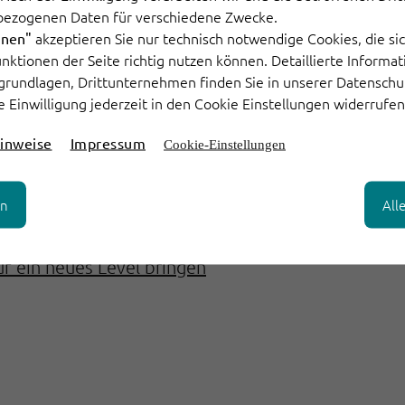
em Zeit, Klarheit und Verlässlichkeit. Aufgaben 
bezogenen Daten für verschiedene Zwecke.
mehr daran denken, sondern bekommen zur richtige
akzeptieren Sie nur technisch notwendige Cookies, die sic
hnen"
Engpässe entstehen. Und Kund:innen profitieren vo
Funktionen der Seite richtig nutzen können. Detaillierte Informa
grundlagen, Drittunternehmen finden Sie in unserer Datenschu
e Einwilligung jederzeit in den Cookie Einstellungen widerrufen
ht nur kommunikativer – sondern prozessintelligen
inweise
Impressum
Cookie-Einstellungen
en
All
f ein neues Level bringen