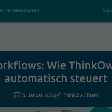
en
Preise
Ressourcen
Supp
rkflows: Wie ThinkOw
automatisch steuert
5. Januar 2026
ThinkOwl Team