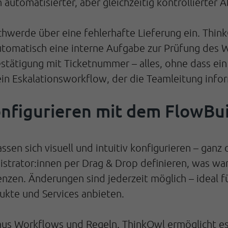
automatisierter, aber gleichzeitig kontrollierter A
schwerde über eine fehlerhafte Lieferung ein. Think
utomatisch eine interne Aufgabe zur Prüfung des 
tätigung mit Ticketnummer – alles, ohne dass ein
ein Eskalationsworkflow, der die Teamleitung info
nfigurieren mit dem FlowBui
sen sich visuell und intuitiv konfigurieren – gan
trator:innen per Drag & Drop definieren, was wan
en. Änderungen sind jederzeit möglich – ideal fü
kte und Services anbieten.
aus Workflows und Regeln. ThinkOwl ermöglicht es, 