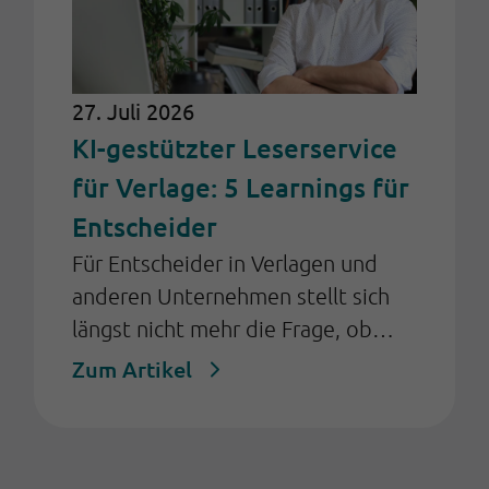
27. Juli 2026
KI-gestützter Leserservice
für Verlage: 5 Learnings für
Entscheider
Für Entscheider in Verlagen und
anderen Unternehmen stellt sich
längst nicht mehr die Frage, ob
Künstliche Intelligenz (KI) im
Zum Artikel
Kundenservice eingesetzt werden
sollte, sondern: Wie kann sie so
eingeführt werden, dass sie