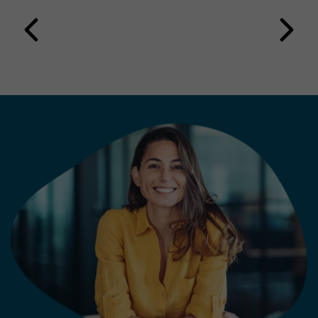
messbaren Nutzen schafft und den
Leserservice langfristig
weiterentwickelt? Die Erfahrung
aus erfolgreichen Projekten zeigt:
Technologie allein entscheidet
nicht über den Erfolg.
Entscheidend ist die Kombination
aus klarer Strategie, passenden
Anwendungsfällen und der
Einbindung der Mitarbeitenden.
Die folgenden fünf Learnings
zeigen, worauf es bei der
Einführung eines modernen KI-
gestützten Leserservices ankommt.