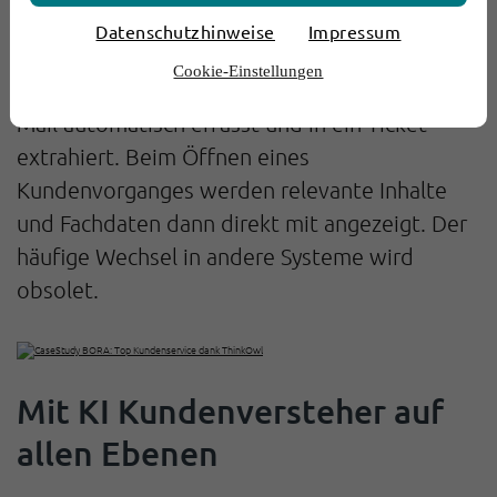
manuelle
Sie erfahren, wie die
Datenschutzhinweise
Impressum
Bearbeitungszeit sinkt
, weil die KI in der
Cookie-Einstellungen
Software die Inhalte und Fachdaten aus der E-
Mail automatisch erfasst und in ein Ticket
extrahiert. Beim Öffnen eines
Kundenvorganges werden relevante Inhalte
und Fachdaten dann direkt mit angezeigt. Der
häufige Wechsel in andere Systeme wird
obsolet.
Mit KI Kundenversteher auf
allen Ebenen