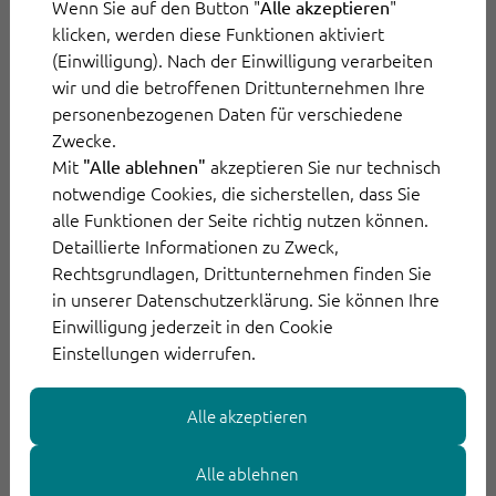
Wenn Sie auf den Button "
"
Alle akzeptieren
klicken, werden diese Funktionen aktiviert
Auf Empfehlung testete BORA ThinkOwl. Die
(Einwilligung). Nach der Einwilligung verarbeiten
Ergebnisse:
wir und die betroffenen Drittunternehmen Ihre
personenbezogenen Daten für verschiedene
Mit der intelligenten Software-Anwendung
Zwecke.
Mit
akzeptieren Sie nur technisch
"Alle ablehnen"
auf
arbeiten alle Mitarbeiter im
Kundenservice
notwendige Cookies, die sicherstellen, dass Sie
einer gemeinsamen Oberfläche an den
alle Funktionen der Seite richtig nutzen können.
Kundenvorgängen
und -daten
, egal ob
Detaillierte Informationen zu Zweck,
Anfragen per E-Mail, Chat oder via Messenger
Rechtsgrundlagen, Drittunternehmen finden Sie
in unserer Datenschutzerklärung. Sie können Ihre
eingehen.
Einwilligung jederzeit in den Cookie
Einstellungen widerrufen.
Mitteilungen automatisiert
Sie erleben, wie
verteilt
und entsprechend der Zuständigkeit
Alle akzeptieren
und der Kapazität der Mitarbeiterinnen und
Mitarbeiter geroutet werden.
Alle ablehnen