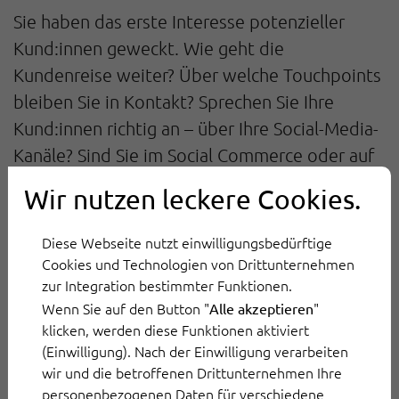
Sie haben das erste Interesse potenzieller
Kund:innen geweckt. Wie geht die
Kundenreise weiter? Über welche Touchpoints
bleiben Sie in Kontakt? Sprechen Sie Ihre
Kund:innen richtig an – über Ihre Social-Media-
Kanäle? Sind Sie im Social Commerce oder auf
Online-Marktplätzen aktiv? Auch Showrooms
Wir nutzen leckere Cookies.
und Aktionen in Geschäften sind wichtige
Berührungspunkte, ebenso Ihre Angebote,
Diese Webseite nutzt einwilligungsbedürftige
Absichtserklärungen, CTAs, Produktdemos und
Cookies und Technologien von Drittunternehmen
zur Integration bestimmter Funktionen.
praktische Erfahrungen, die Sie Ihren
Wenn Sie auf den Button "
"
Alle akzeptieren
Kund:innen bieten können.
klicken, werden diese Funktionen aktiviert
(Einwilligung). Nach der Einwilligung verarbeiten
Konversionen schaffen
wir und die betroffenen Drittunternehmen Ihre
personenbezogenen Daten für verschiedene