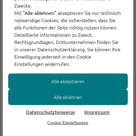
Der Draht zu Ihren potenziellen Kund:innen ist
Zwecke.
aufgebaut. Über welche Aktionen bewegen
Mit
akzeptieren Sie nur technisch
"Alle ablehnen"
notwendige Cookies, die sicherstellen, dass Sie
Sie Ihre Konsument:innen im nächsten Schritt
alle Funktionen der Seite richtig nutzen können.
zum Kauf? Wie werden passive
Detaillierte Informationen zu Zweck,
Konsument:innen zu aktiven Kund:innen?
Rechtsgrundlagen, Drittunternehmen finden Sie
Konversionen sind an allen Touchpoints
in unserer Datenschutzerklärung. Sie können Ihre
Einwilligung jederzeit in den Cookie
möglich. Und genau deswegen ist jeder
Einstellungen widerrufen.
einzelne Touchpoint so wichtig – Sie können
die Chance entweder nutzen oder vergeuden.
Alle akzeptieren
Im schlimmsten Fall ist die CX an einem
Touchpoint so negativ, dass Sie Kund:innen
Alle ablehnen
nachhaltig verlieren.
Datenschutzhinweise
Impressum
Kunden zufrieden machen
Cookie-Einstellungen
Es ist geschafft: Ihre Kund:innen kaufen Ihre