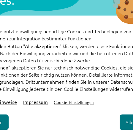
es.
Kundenservi
Weiterlesen
e nutzt einwilligungsbedürftige Cookies und Technologien von
men zur Integration bestimmter Funktionen.
den Button "
" klicken, werden diese Funktionen 
Alle akzeptieren
. Nach der Einwilligung verarbeiten wir und die betroffenen Dr
bezogenen Daten für verschiedene Zwecke.
akzeptieren Sie nur technisch notwendige Cookies, die sic
hnen"
Funktionen der Seite richtig nutzen können. Detaillierte Informa
n sechs
grundlagen, Drittunternehmen finden Sie in unserer Datenschu
e Einwilligung jederzeit in den Cookie Einstellungen widerrufen
ziehungen
inweise
Impressum
Cookie-Einstellungen
en
All