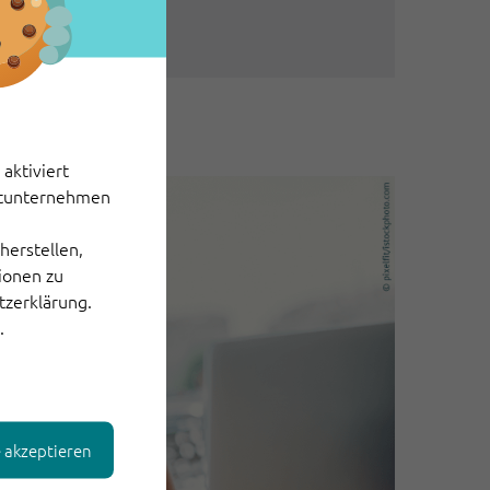
ce löst
aktiviert
ittunternehmen
herstellen,
tionen zu
tzerklärung.
.
e akzeptieren