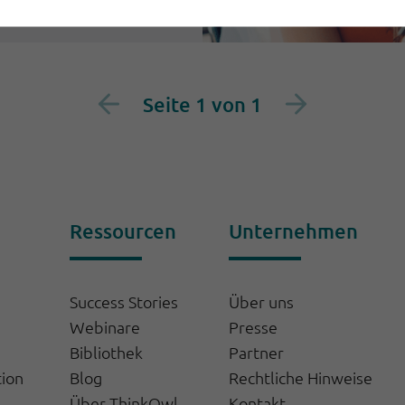
Seite 1 von 1
Ressourcen
Unternehmen
Success Stories
Über uns
Webinare
Presse
Bibliothek
Partner
tion
Blog
Rechtliche Hinweise
Über ThinkOwl
Kontakt