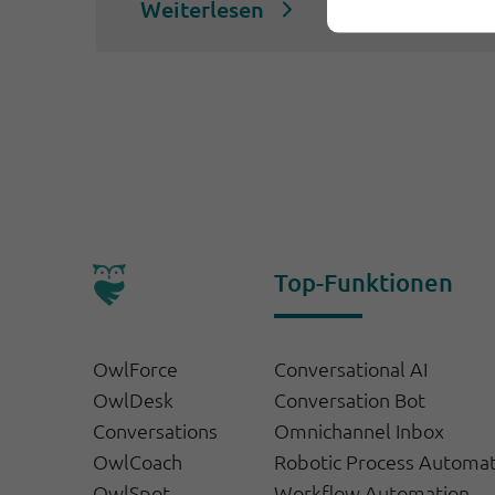
Weiterlesen
Top-Funktionen
OwlForce
Conversational AI
OwlDesk
Conversation Bot
Conversations
Omnichannel Inbox
OwlCoach
Robotic Process Automa
OwlSpot
Workflow Automation