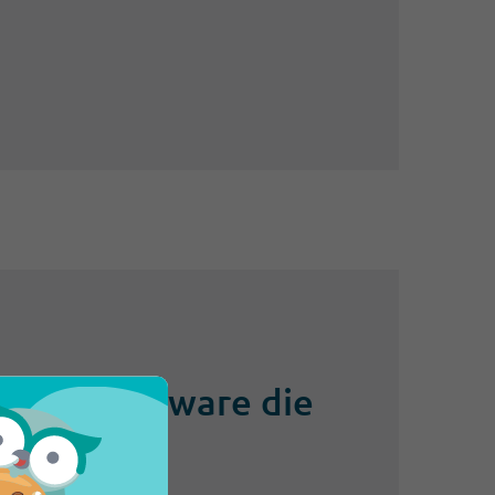
 Desk Software die
izite im