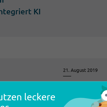
ntegriert KI
21. August 2019
Wie Service
utzen leckere
größten Def