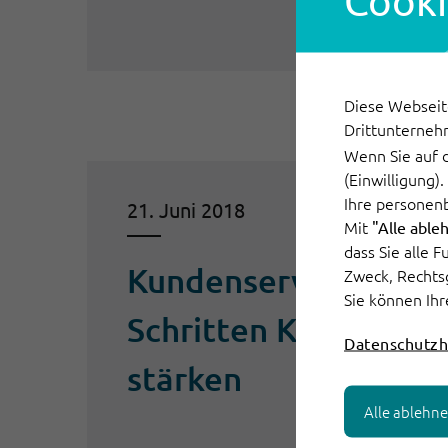
Cooki
Diese Webseit
Drittunterneh
Wenn Sie auf 
(Einwilligung)
Ihre personen
21. Juni 2018
Mit
"Alle able
dass Sie alle 
Kundenservice 4.0: I
Zweck, Rechts
Sie können Ihr
Schritten Kundenbe
Datenschutzh
stärken
Alle ablehn