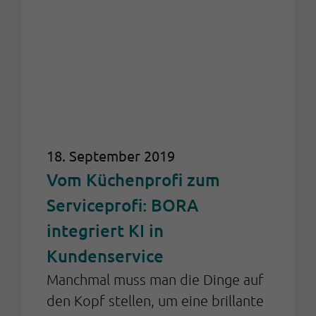
18. September 2019
Vom Küchenprofi zum
Serviceprofi: BORA
integriert KI in
Kundenservice
Manchmal muss man die Dinge auf
den Kopf stellen, um eine brillante
Idee zu entwickeln. So wie der
Visionär Willi Bruckbauer, der mit
Zum Artikel
der Marke Bora einer neuen Lösung
für Dunstabzugshauben das
Verhalten und die Architektur im
Lebensraum Küche revolutioniert