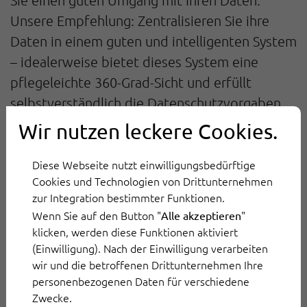
Sie einen guten Umgang mit Ihren Daten.
Unsere Empfehlung: Zentralisieren Sie ihre
Daten in einem guten und intelligenten System
– idealerweise bietet dieses System eine
pflegeleichte 360-Grad-Sicht und erfüllt
selbstverständlich die Datenschutzvorgaben.
Wir nutzen leckere Cookies.
Schritt 6: Überdenken Sie Ihre
Einstellung zum Kundenservice
Diese Webseite nutzt einwilligungsbedürftige
Cookies und Technologien von Drittunternehmen
zur Integration bestimmter Funktionen.
Eine gute Software zur Zentralisierung von
Wenn Sie auf den Button "
"
Alle akzeptieren
Daten ist heute essentiell für jeden
klicken, werden diese Funktionen aktiviert
Kundenservice. Doch die beste Software und
(Einwilligung). Nach der Einwilligung verarbeiten
wir und die betroffenen Drittunternehmen Ihre
das ausgeklügelte Maßnahmenpaket sind nur
personenbezogenen Daten für verschiedene
wenig zielführend, wenn der Kundenservice im
Zwecke.