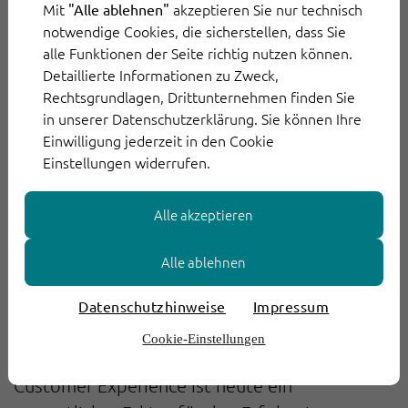
Unternehmen nicht die gebührende
Mit
akzeptieren Sie nur technisch
"Alle ablehnen"
Wertschätzung erhält. Deswegen ist es für
notwendige Cookies, die sicherstellen, dass Sie
alle Funktionen der Seite richtig nutzen können.
Unternehmen ebenso wichtig, sich mit
Detaillierte Informationen zu Zweck,
internen Glaubenssätzen auseinanderzusetzen.
Rechtsgrundlagen, Drittunternehmen finden Sie
Was denken Ihre Mitarbeiter im Kundenservice
in unserer Datenschutzerklärung. Sie können Ihre
über ihre Arbeit? Wie werden sie von anderen
Einwilligung jederzeit in den Cookie
Einstellungen widerrufen.
Abteilungen und Entscheidern in Ihrem
Unternehmen wahrgenommen? Mit welcher
Alle akzeptieren
Haltung begegnen Ihre Kundenservice-
Mitarbeiter in der Konsequenz Ihren Kunden?
Alle ablehnen
Machen Sie erst eine ehrliche
Bestandsaufnahme und arbeiten Sie dann
Datenschutzhinweise
Impressum
gegebenenfalls an Ihren Unternehmenswerten
Cookie-Einstellungen
und den Einstellungen Ihrer Mitarbeiter. Die
Customer Experience ist heute ein