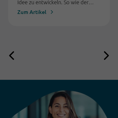
hat. Der enorme Erfolg der
innovativen Marke verpflichtet zu
exzellentem Kundenservice. Und
diesem Serviceanspruch wollte
BORA gerecht werden, als die stark
steigenden Kundenanfragen und
der Vielzahl an verwendeten
Systemen den Kundenservice
zunehmend vor große
Herausforderungen stellte.