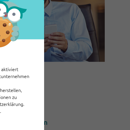
aktiviert
ittunternehmen
herstellen,
tionen zu
tzerklärung.
.
Jetzt starten