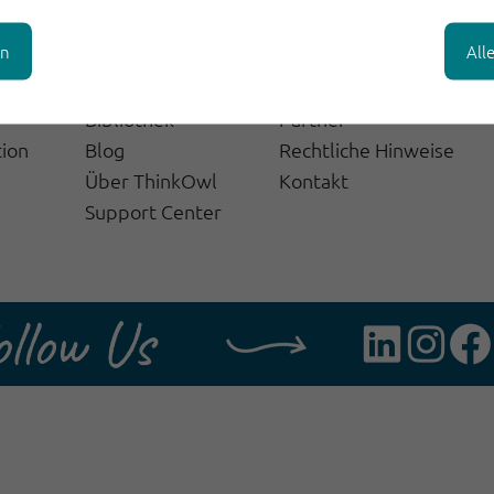
en
All
Success Stories
Über uns
Webinare
Presse
Bibliothek
Partner
tion
Blog
Rechtliche Hinweise
Über ThinkOwl
Kontakt
Support Center