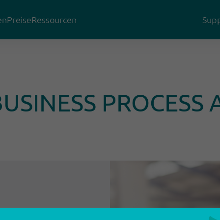
en
Preise
Ressourcen
Supp
 BUSINESS PROCESS