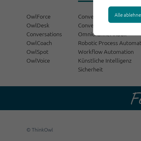
Alle ablehn
OwlForce
Conversational AI
OwlDesk
Conversation Bot
Conversations
Omnichannel Inbox
OwlCoach
Robotic Process Automa
OwlSpot
Workflow Automation
OwlVoice
Künstliche Intelligenz
Sicherheit
© ThinkOwl