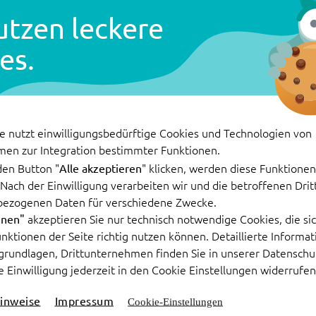
utzen leckere
: Self
es.
er
e nutzt einwilligungsbedürftige Cookies und Technologien von
men zur Integration bestimmter Funktionen.
den Button "
" klicken, werden diese Funktionen 
Alle akzeptieren
. Nach der Einwilligung verarbeiten wir und die betroffenen Dr
Seite 1 von 1
bezogenen Daten für verschiedene Zwecke.
akzeptieren Sie nur technisch notwendige Cookies, die sic
hnen"
Funktionen der Seite richtig nutzen können. Detaillierte Informa
grundlagen, Drittunternehmen finden Sie in unserer Datenschu
e Einwilligung jederzeit in den Cookie Einstellungen widerrufen
Ressourcen
Unternehmen
inweise
Impressum
Cookie-Einstellungen