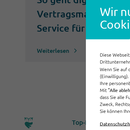
Wir n
Vertragsmanagement
Cooki
Service für Versicher
Weiterlesen
Diese Webseit
Drittunterneh
Wenn Sie auf 
(Einwilligung)
Ihre personen
Mit
"Alle able
dass Sie alle 
Zweck, Rechts
Sie können Ihr
Top-Funktionen
Datenschutzh