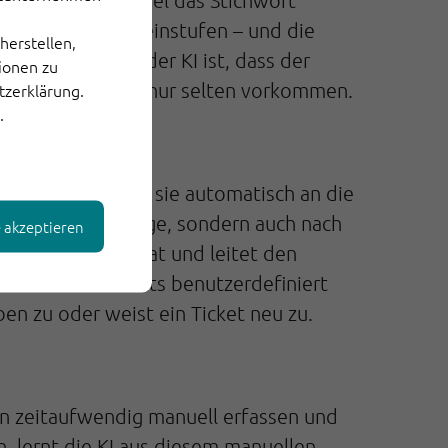
 erkennt zum Beispiel das Stichwort
 verstehen und einstufen – und die
herstellen,
ür den Erfolg der KI ist, dass der
tionen zu
reich, wenn Fälle nur selten vorkommen.
tzerklärung.
.
Tickets und leitet sie automatisch an die
hemas einer Anfrage, sondern auch nach
e akzeptieren
len gearbeitet hat und leitet den
naus können Tickets benutzerdefiniert
ben zu oder weist ein Ticket neu zu.
en zeitaufwendig manuell erfassen und
 lernt die KI aus diesem manuellen