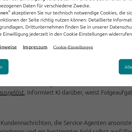
en (Nutzer) auf einheitliche Regeln einigen. Die KI
bezogenen Daten für verschiedene Zwecke.
er Software sie unabhängig voneinander als solche
akzeptieren Sie nur technisch notwendige Cookies, die sic
hnen"
 dem Thema übereinstimmen. Ebenso entscheidend f
Funktionen der Seite richtig nutzen können. Detaillierte Informa
ten zu einer Regel erhält. KI ist nur wenig erfolg
grundlagen, Drittunternehmen finden Sie in unserer Datenschu
e Einwilligung jederzeit in den Cookie Einstellungen widerrufen
inweise
Impressum
Cookie-Einstellungen
Matching- und Zuweisungsregeln
rten
erfasst KI 
er. Dabei entscheidet sie nicht nur anhand des T
en
All
ftware erkennt zudem, wer bereits an ähnlichen Fäl
omatisch die richtigen Tickets weiter. Darüber hi
 ausgelöst
, informiert KI darüber, weist Folgeaufga
s Kundennachrichten, die Service-Agenten ansonst
rnehmen und ein bestimmtes Feld selbst ausfüllen,