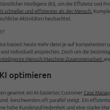
stlicher Intelligenz (KI), um die Effizienz und Pr
KI schneller und effizienter als der Mensch.
Komplex
nschliche Aktivitäten beobachtet.
t?
vice basiert heute mehr denn je auf kompetenten
h und individuell ansprechen. Doch um die bestmög
intelligente Mensch-Maschine-Zusammenarbeit
an
KI optimieren
n gewinnt ein KI-basiertes Customer
Case Mana
d -beschwerden oft parallel steigt. Ein effizient
 eine hohe Kundenzufriedenheit und eine starke Ma