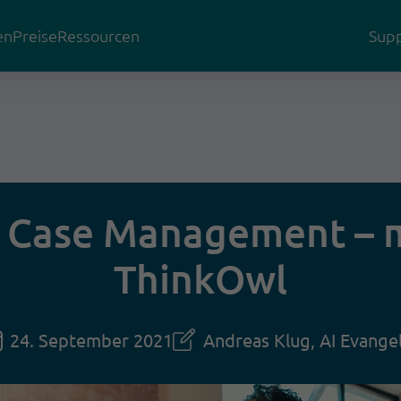
en
Preise
Ressourcen
Supp
s Case Management – m
ThinkOwl
24. September 2021
Andreas Klug, AI Evangel