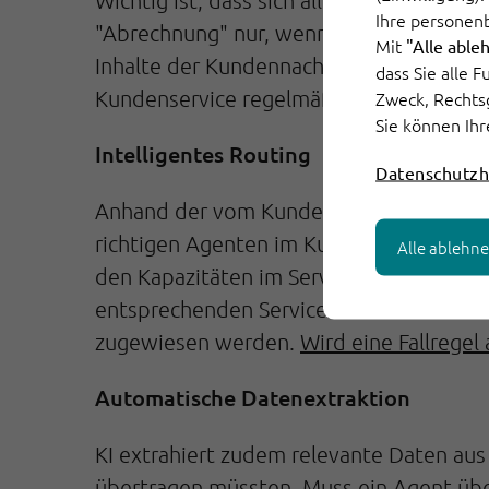
Wichtig ist, dass sich alle Service-Agent
Ihre personen
"Abrechnung" nur, wenn alle Anwender d
Mit
"Alle able
Inhalte der Kundennachricht müssen mit
dass Sie alle 
Kundenservice regelmäßig Kundennachrich
Zweck, Rechts
Sie können Ihr
Intelligentes Routing
Datenschutzh
Anhand der vom Kundenservice definie
richtigen Agenten im Kundenservice weit
Alle ablehn
den Kapazitäten im Service-Team. Die So
entsprechenden Service-Mitarbeitern aut
zugewiesen werden.
Wird eine Fallregel
Automatische Datenextraktion
KI extrahiert zudem relevante Daten au
übertragen müssten. Muss ein Agent übe