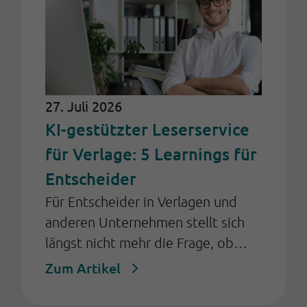
27. Juli 2026
KI-gestützter Leserservice
für Verlage: 5 Learnings für
Entscheider
Für Entscheider in Verlagen und
anderen Unternehmen stellt sich
längst nicht mehr die Frage, ob
Künstliche Intelligenz (KI) im
Zum Artikel
Kundenservice eingesetzt werden
sollte, sondern: Wie kann sie so