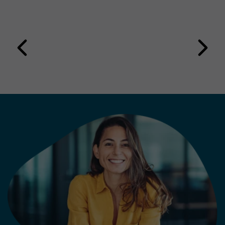
eingeführt werden, dass sie
messbaren Nutzen schafft und den
Leserservice langfristig
weiterentwickelt? Die Erfahrung
aus erfolgreichen Projekten zeigt:
Technologie allein entscheidet
nicht über den Erfolg.
Entscheidend ist die Kombination
aus klarer Strategie, passenden
Anwendungsfällen und der
Einbindung der Mitarbeitenden.
Die folgenden fünf Learnings
zeigen, worauf es bei der
Einführung eines modernen KI-
gestützten Leserservices ankommt.