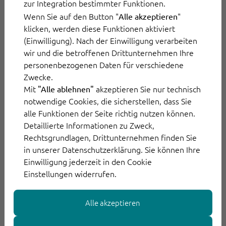
zur Integration bestimmter Funktionen.
funktioniert das? Weil die kognitiven
Wenn Sie auf den Button "
"
Alle akzeptieren
klicken, werden diese Funktionen aktiviert
Wertbeiträge der Mitarbeiter im Contact
(Einwilligung). Nach der Einwilligung verarbeiten
Center durch den Einsatz von KI technisiert
wir und die betroffenen Drittunternehmen Ihre
werden können.
personenbezogenen Daten für verschiedene
Zwecke.
Mit
akzeptieren Sie nur technisch
"Alle ablehnen"
notwendige Cookies, die sicherstellen, dass Sie
eBook lesen: Warum Maschinen Ihre
alle Funktionen der Seite richtig nutzen können.
Mitarbeiter perfekt ergänzen
Detaillierte Informationen zu Zweck,
Rechtsgrundlagen, Drittunternehmen finden Sie
Individuelle Betreuung von
in unserer Datenschutzerklärung. Sie können Ihre
Kunden durch KI-
Einwilligung jederzeit in den Cookie
Einstellungen widerrufen.
Unterstützung
Alle akzeptieren
Die
Generative KI
kommt noch dazu. Sie eignet