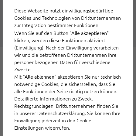
größten Defizite im
Diese Webseite nutzt einwilligungsbedürftige
Kundenservice löst
Cookies und Technologien von Drittunternehmen
zur Integration bestimmter Funktionen.
Weiterlesen
Wenn Sie auf den Button "
"
Alle akzeptieren
klicken, werden diese Funktionen aktiviert
(Einwilligung). Nach der Einwilligung verarbeiten
wir und die betroffenen Drittunternehmen Ihre
Seite 1 von 1
personenbezogenen Daten für verschiedene
Zwecke.
Mit
akzeptieren Sie nur technisch
"Alle ablehnen"
notwendige Cookies, die sicherstellen, dass Sie
alle Funktionen der Seite richtig nutzen können.
Detaillierte Informationen zu Zweck,
Plattform
Rechtsgrundlagen, Drittunternehmen finden Sie
in unserer Datenschutzerklärung. Sie können Ihre
OwlForce
Top-Funktionen
Einwilligung jederzeit in den Cookie
Einstellungen widerrufen.
OwlDesk
Conversational AI