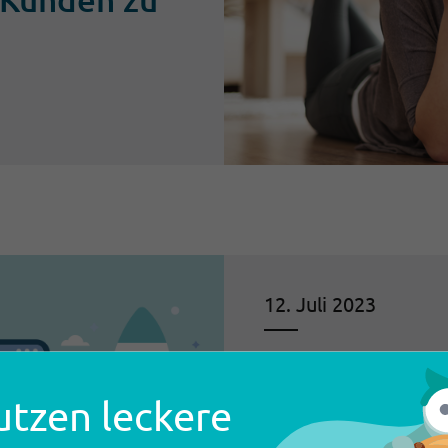
12. Juli 2023
Erfolg durc
utzen leckere
Kunden im M