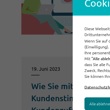
Cooki
Diese Webseit
Drittunterneh
Wenn Sie auf 
(Einwilligung)
Ihre personen
Mit
"Alle able
dass Sie alle 
19. Juni 2023
Zweck, Rechts
Sie können Ihr
Wie Sie mit der
Datenschutzh
Kundenstimmungs-An
Alle ablehn
Kundenzufriedenhei