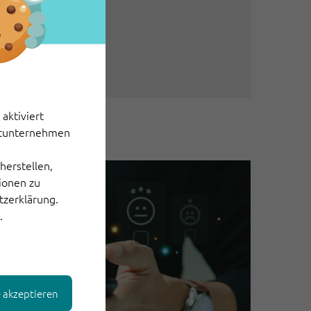
odells
aktiviert
ittunternehmen
herstellen,
tionen zu
tzerklärung.
.
e akzeptieren