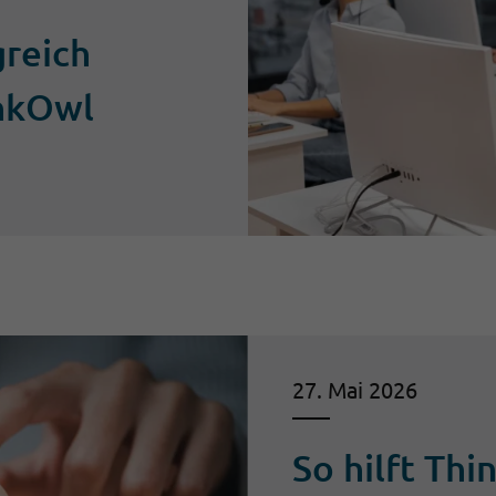
greich
inkOwl
27. Mai 2026
So hilft Thi