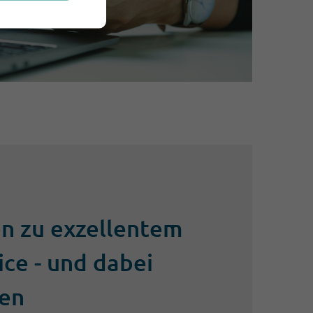
ten zu exzellentem
ce - und dabei
ren