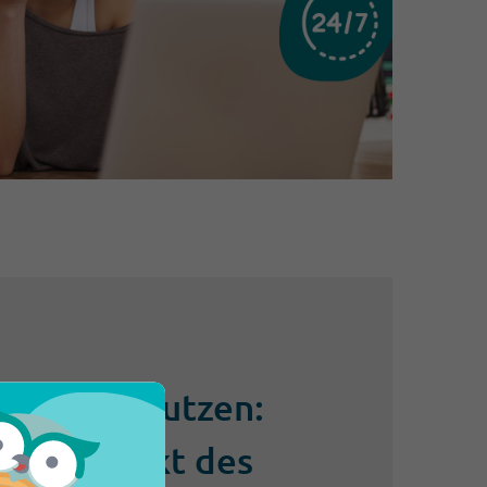
h Kundennutzen:
ittelpunkt des