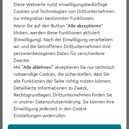
Diese Webseite nutzt einwilligungsbedürftige
Cookies und Technologien von Drittunternehmen
Benutzerdefinierte Felder:
zur Integration bestimmter Funktionen.
Welche vorgangsspezifischen
Wenn Sie auf den Button "
"
Alle akzeptieren
klicken, werden diese Funktionen aktiviert
Infos sind wichtig?
(Einwilligung). Nach der Einwilligung verarbeiten
wir und die betroffenen Drittunternehmen Ihre
personenbezogenen Daten für verschiedene
Neben den Detailinformationen zum Kunden
Zwecke.
bringen Service Desks wichtige vorgangs- und
Mit
akzeptieren Sie nur technisch
"Alle ablehnen"
unternehmensspezifische Daten ins direkte
notwendige Cookies, die sicherstellen, dass Sie
Blickfeld. Um ein Beispiel zu nennen: Bei
alle Funktionen der Seite richtig nutzen können.
Detaillierte Informationen zu Zweck,
Rechnungsvorgängen benötigen
Rechtsgrundlagen, Drittunternehmen finden Sie
Mitarbeiter*innen in der Regel die IBAN der
in unserer Datenschutzerklärung. Sie können Ihre
Kunden. Über benutzerspezifische
Einwilligung jederzeit in den Cookie
Datenfelder können Sie Informationen wie die
Einstellungen widerrufen.
IBAN vorab festlegen und verknüpfen. Öffnen