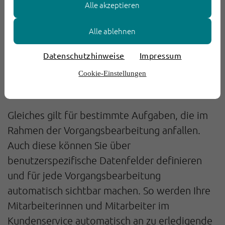
Alle akzeptieren
Sie einen Vorgang, erscheinen die für den Fall
relevanten Metadaten automatisch auf dem
Alle ablehnen
Bildschirm.
Datenschutzhinweise
Impressum
Welche Aufgaben sind zu
Cookie-Einstellungen
erledigen?
Gleiches gilt für bestimmte Aufgaben, die im
Rahmen der Vorgangsbearbeitung anfallen.
Auch diese können Sie über
benutzerspezifische Datenfelder definieren
und für jede Vorgangsbearbeitung
automatisch sichtbar machen. So werden Ihre
Mitarbeiterinnen und Mitarbeiter im
Kundenservice automatisch an zu erledigende