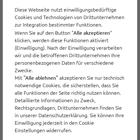
einerseits für Planbarkeit im
Diese Webseite nutzt einwilligungsbedürftige
Kundenservice, andererseits ist
Cookies und Technologien von Drittunternehmen
Uniformität die größte Kundenservice-
zur Integration bestimmter Funktionen.
Falle überhaupt. Wer Kunden wie Ware
Wenn Sie auf den Button "
"
Alle akzeptieren
behandelt, wird selbst schnell
klicken, werden diese Funktionen aktiviert
vergessen und wie ersetzbare Ware
(Einwilligung). Nach der Einwilligung verarbeiten
wir und die betroffenen Drittunternehmen Ihre
behandelt.
personenbezogenen Daten für verschiedene
Zwecke.
Eine zuvorkommende und empathische
Mit
akzeptieren Sie nur technisch
"Alle ablehnen"
Interaktion mit gut geschulten
notwendige Cookies, die sicherstellen, dass Sie
alle Funktionen der Seite richtig nutzen können.
Kundenservice-Mitarbeitern
Detaillierte Informationen zu Zweck,
entscheidet darüber, ob Sie Kunden
Rechtsgrundlagen, Drittunternehmen finden Sie
gewinnen oder verlieren.
in unserer Datenschutzerklärung. Sie können Ihre
Einwilligung jederzeit in den Cookie
Einstellungen widerrufen.
Darüber hinaus sollten Sie aus unserer