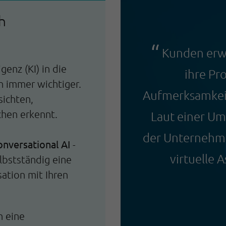
h
Kunden erwa
genz (KI) in die
ihre Pr
n immer wichtiger.
Aufmerksamkeit.
ichten,
hen erkennt.
Laut einer Um
der Unternehme
onversational AI
-
virtuelle 
lbstständig eine
ation mit Ihren
h eine