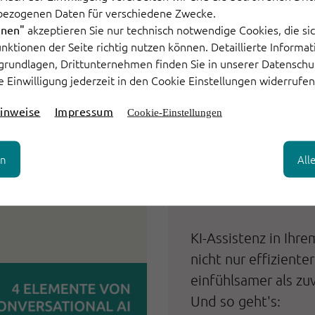
bezogenen Daten für verschiedene Zwecke.
akzeptieren Sie nur technisch notwendige Cookies, die sic
hnen"
Funktionen der Seite richtig nutzen können. Detaillierte Informa
grundlagen, Drittunternehmen finden Sie in unserer Datenschu
um 40
osten
e Einwilligung jederzeit in den Cookie Einstellungen widerrufen
inweise
Impressum
Cookie-Einstellungen
hnell umsetzbaren
 Success Cases auf
en
All
Perfekte Men
Zusammenarb
KI-Assistenz in Ihr
nicht nur effiziente
einfühlsamer als zuv
Und so geht's: