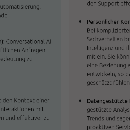
den Support effe
Automatisierung,
nde
Persönlicher Ko
Bei kompliziert
Sachverhalten br
):
Conversational AI
Intelligenz und 
iftlichen Anfragen
mit ein. Sie könn
Bedeutung zu
eine Beziehung 
entwickeln, so d
geschätzt fühlen
t den Kontext einer
Datengestützte 
interaktionen mit
gestützte Analy
en und effektiver zu
Trends und sagen
proaktiven Servi