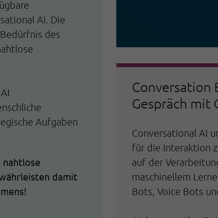
fügbare
ational AI. Die
 Bedürfnis des
nahtlose
Conversation 
 AI
Gespräch mit 
nschliche
tegische Aufgaben
Conversational AI 
für die Interaktion
e nahtlose
auf der Verarbeitun
währleisten damit
maschinellem Lernen
hmens!
Bots, Voice Bots un