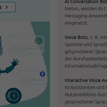
AI Conversation Bot
t
bieten, werden KI-
Messaging-Anwendu
eingesetzt.
Voice Bots
, z. B. I
Systeme und Spracha
gesprochener Sprac
der Anrufweiterleit
Informationsabfrage
Interactive Voice A
KI-Assistenten und
Nutzererlebnis durch
gesprochener Sprac