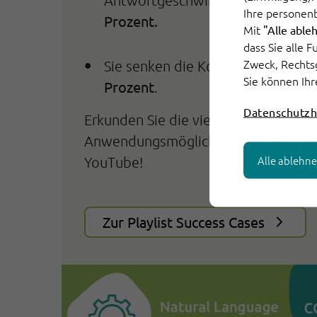
Ihre personen
Prozent.
Mit
"Alle able
dass Sie alle 
Zweck, Rechts
Sie senken die Kommunikationsk
Sie können Ihr
Prozent
.
Datenschutzh
Erkunden Sie die vielfältigen und sc
Anwendungsmöglichkeiten in unseren
Alle ablehn
YouTube!
Zur Playlist Success Cases