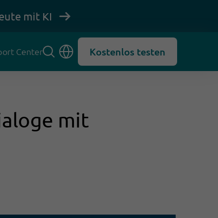
eute mit KI
Kostenlos testen
ort Center
ialoge mit