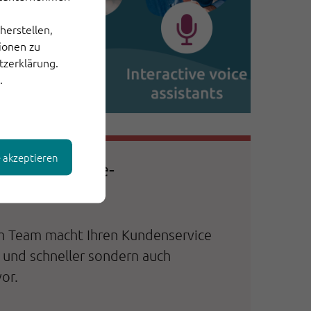
herstellen,
tionen zu
tzerklärung.
.
e akzeptieren
sch-Maschine-
eit
em Team macht Ihren Kundenservice
r und schneller sondern auch
or.