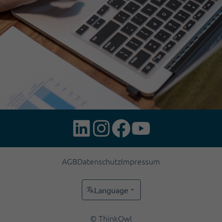
AGB
Datenschutz
Impressum
Language
© ThinkOwl