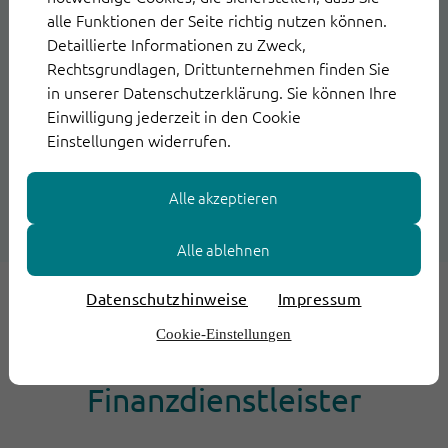
Fahrion
Gerwinn
alle Funktionen der Seite richtig nutzen können.
SPS
ThinkOwl
Detaillierte Informationen zu Zweck,
Germany,
Gruppe
Rechtsgrundlagen, Drittunternehmen finden Sie
in unserer Datenschutzerklärung. Sie können Ihre
Client
Einwilligung jederzeit in den Cookie
Management
Einstellungen widerrufen.
Alle akzeptieren
Alle ablehnen
Datenschutzhinweise
Impressum
Ausgangssituation für das
Cookie-Einstellungen
SPS-Projekt mit
Finanzdienstleister