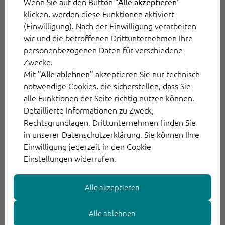
Wenn Sie auf den Button "
"
Alle akzeptieren
klicken, werden diese Funktionen aktiviert
(Einwilligung). Nach der Einwilligung verarbeiten
wir und die betroffenen Drittunternehmen Ihre
personenbezogenen Daten für verschiedene
Die Zunahme dezentraler Energiequellen
Zwecke.
und die Einführung von IoT-Geräten wie
Mit
akzeptieren Sie nur technisch
"Alle ablehnen"
notwendige Cookies, die sicherstellen, dass Sie
Kundenanfragen
Smart Metern haben die
alle Funktionen der Seite richtig nutzen können.
bei Verteilnetzbetreibern vervielfacht
.
Detaillierte Informationen zu Zweck,
Rechtsgrundlagen, Drittunternehmen finden Sie
Anforderungen
Gleichzeitig steigen die
in unserer Datenschutzerklärung. Sie können Ihre
seitens der Kunden sowie der
Einwilligung jederzeit in den Cookie
Einstellungen widerrufen.
Regulierungsbehörden
an digitale Services
rapide an.
Alle akzeptieren
Die aktuelle Situation von
Alle ablehnen
Fachkräftemangel
und die bisherige