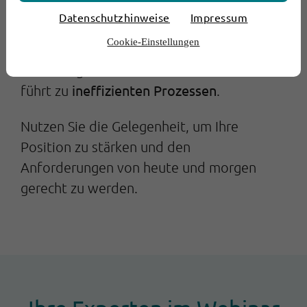
Ausrichtung der Netzbetreiber auf
Datenschutzhinweise
Impressum
Infrastruktur anstelle direkter
Cookie-Einstellungen
Kundeninteraktion erschwert es, die hohen
Erwartungen der Kunden zu erfüllen und
ineffizienten Prozessen
führt zu
.
Nutzen Sie die Gelegenheit, um Ihre
Position zu stärken und den
Anforderungen von heute und morgen
gerecht zu werden.