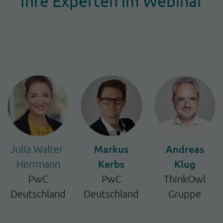
Ihre Experten im Webinar
Markus
Andreas
Julia Walter-
Kerbs
Klug
Herrmann
PwC
PwC
ThinkOwl
Deutschland
Deutschland
Gruppe